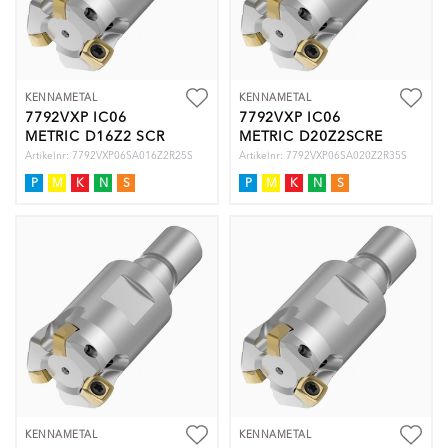
KENNAMETAL
KENNAMETAL
7792VXP IC06
7792VXP IC06
METRIC D16Z2 SCR
METRIC D20Z2SCRE
Artikelnr: 7792VXP06SA016Z2R25S
Artikelnr: 7792VXP06SA020Z2R35S
P
M
K
N
S
P
M
K
N
S
KENNAMETAL
KENNAMETAL