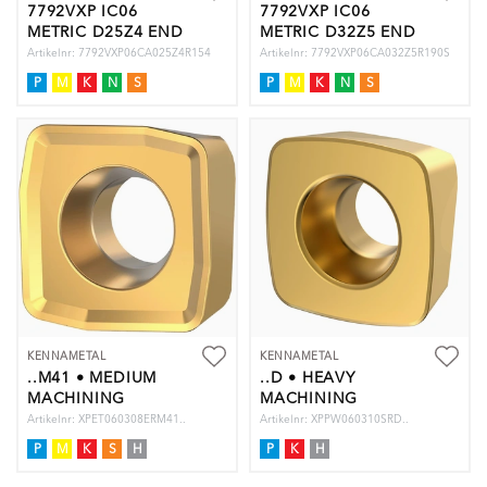
7792VXP IC06
7792VXP IC06
METRIC D25Z4 END
METRIC D32Z5 END
Artikelnr: 7792VXP06CA025Z4R154
Artikelnr: 7792VXP06CA032Z5R190S
P
M
K
N
S
P
M
K
N
S
KENNAMETAL
KENNAMETAL
..M41 • MEDIUM
..D • HEAVY
MACHINING
MACHINING
Artikelnr: XPET060308ERM41..
Artikelnr: XPPW060310SRD..
P
M
K
S
H
P
K
H