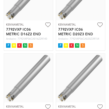
KENNAMETAL
KENNAMETAL
7792VXP IC06
7792VXP IC06
METRIC D16Z2 END
METRIC D20Z3 END
Artikelnr: 7792VXP06CA016Z2R140
Artikelnr: 7792VXP06CA020Z3R154
P
M
K
N
S
P
M
K
N
S
KENNAMETAL
KENNAMETAL