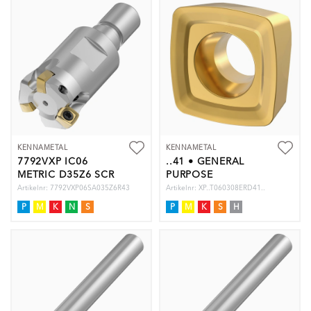
KENNAMETAL
KENNAMETAL
7792VXP IC06
..41 • GENERAL
METRIC D35Z6 SCR
PURPOSE
Artikelnr: 7792VXP06SA035Z6R43
Artikelnr: XP..T060308ERD41..
P
M
K
N
S
P
M
K
S
H