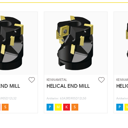
KENNAMETAL
KENNA
END MILL
HELICAL END MILL
HELI
RS90SD12L32
Artikelnr: 63A3RS90SD12L50
Artikel
S
P
M
K
S
P