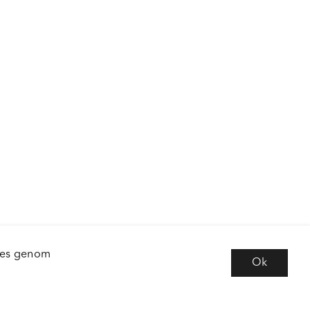
kies genom
Ok