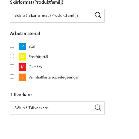
Skärformat (Produktfamilj)
Arbetsmaterial
P
Stål
M
Rostfritt stål
K
Gjutjärn
S
Varmhållfasta superlegeringar
Tillverkare