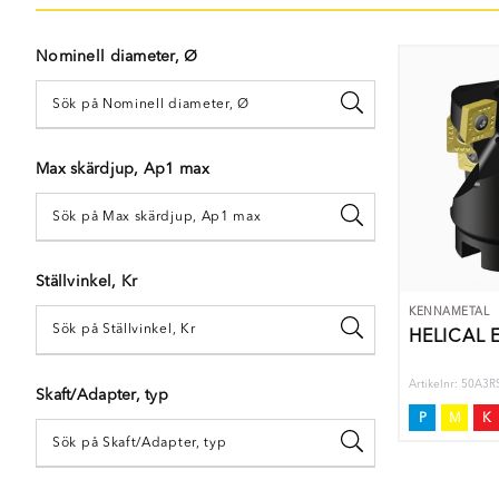
Nominell diameter, Ø
Max skärdjup, Ap1 max
Ställvinkel, Kr
KENNAMETAL
HELICAL 
Artikelnr: 50A3
Skaft/Adapter, typ
P
M
K