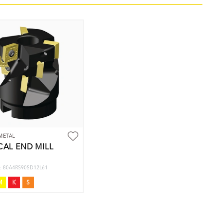
METAL
CAL END MILL
nr: 80A4RS90SD12L61
M
K
S