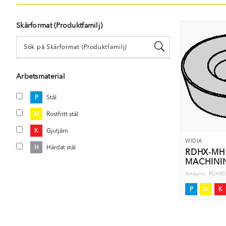
Skärformat (Produktfamilj)
Arbetsmaterial
P
Stål
M
Rostfritt stål
K
Gjutjärn
WIDIA
H
Härdat stål
RDHX-MH
MACHINI
Artikelnr: RD
P
M
K