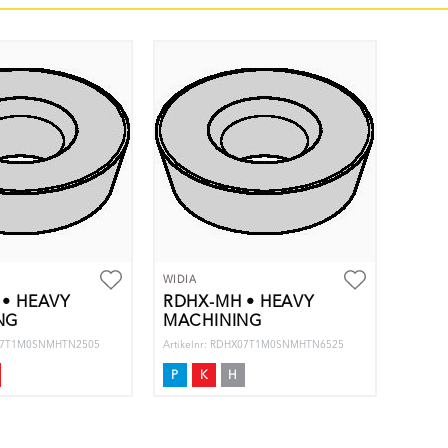
WIDIA
 • HEAVY
RDHX-MH • HEAVY
NG
MACHINING
HX07T1M0SNMHTN2505
Artikelnr: RDHX07T1M0SNMHTN6525
P
K
H