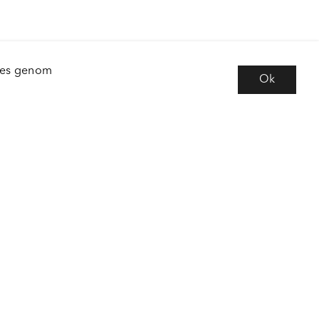
kies genom
Ok
e
Följ oss
 frågor