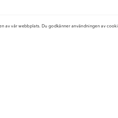
elsen av vår webbplats. Du godkänner användningen av coo
nster
Servic
icecenter
Vanliga
bara leveranser
Returer