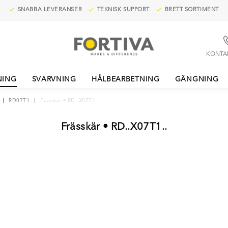
SNABBA LEVERANSER
TEKNISK SUPPORT
BRETT SORTIMENT
KONTA
NING
SVARVNING
HÅLBEARBETNING
GÄNGNING
RD07T1
Frässkär • RD..X07T1..
Frässkär • RD..X07T1..