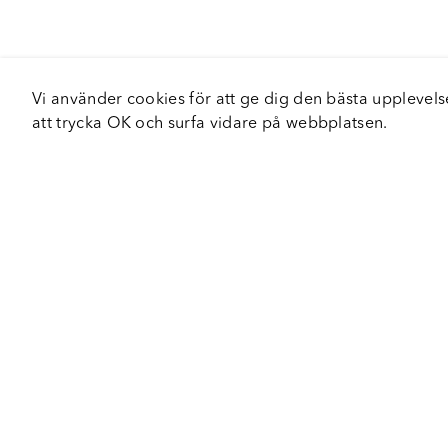
Vi använder cookies för att ge dig den bästa upplev
att trycka OK och surfa vidare på webbplatsen.
Om Fortiva
Tjä
Om oss
Serv
Roadshow
Håll
Nyhetsbrev
Hållbarhet
Certifieringar