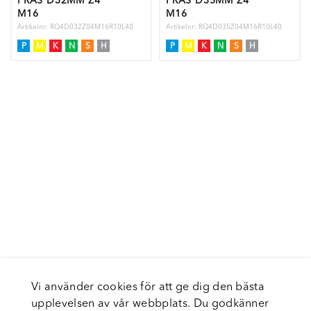
FRÄS D32MM Z4
FRÄS D35MM Z4
M16
M16
Artikelnr: RQ4D032Z04M16R10L40
Artikelnr: RQ4D035Z04M16R10L40
P
M
K
N
S
H
P
M
K
N
S
H
Vi använder cookies för att ge dig den bästa
upplevelsen av vår webbplats. Du godkänner