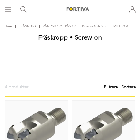
Hem
FRÄSNING
VÄNDSKÄRSFRÄSAR
Rundskärsfräsar
MILL RQ4
MI
Fräskropp • Screw-on
4 produkter
Filtrera
Sortera