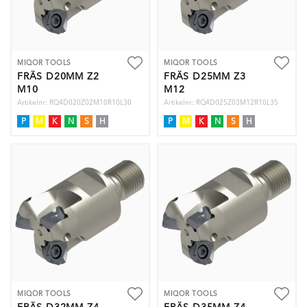
MIQOR TOOLS
MIQOR TOOLS
FRÄS D20MM Z2
FRÄS D25MM Z3
M10
M12
Artikelnr: RQ4D020Z02M10R10L30
Artikelnr: RQ4D025Z03M12R10L35
P
M
K
N
S
H
P
M
K
N
S
H
MIQOR TOOLS
MIQOR TOOLS