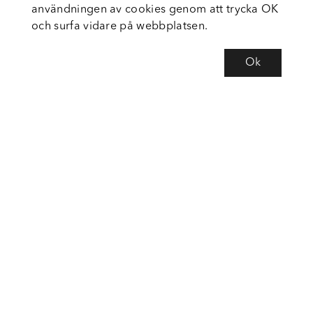
användningen av cookies genom att trycka OK
och surfa vidare på webbplatsen.
Ok
Om Fortiva
Tjänster
Service
Följ oss