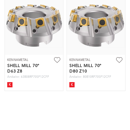
KENNAMETAL
KENNAMETAL
SHELL MILL 70°
SHELL MILL 70°
D63 Z8
D80 Z10
Artikelnr: 63B08RP70SP12CFP
Artikelnr: 80B10RP70SP12CFP
K
K