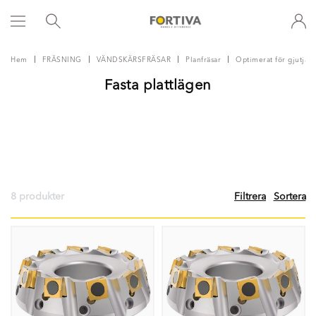
Hem
FRÄSNING
VÄNDSKÄRSFRÄSAR
Planfräsar
Optimerat för gjutjärn
Fasta plattlägen
8 produkter
Filtrera
Sortera