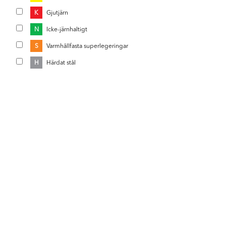
K
Gjutjärn
N
Icke-järnhaltigt
S
Varmhållfasta superlegeringar
H
Härdat stål