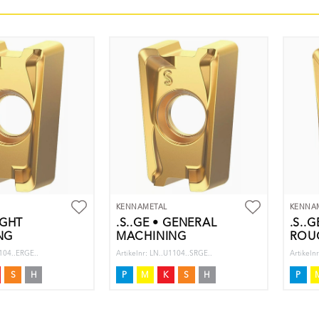
KENNAMETAL
KENNA
IGHT
.S..GE • GENERAL
.S..
NG
MACHINING
ROU
1104..ERGE..
Artikelnr: LN..U1104..SRGE..
Artikel
S
H
P
M
K
S
H
P