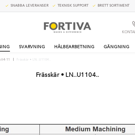
SNABBA LEVERANSER
TEKNISK SUPPORT
BRETT SORTIMENT
KONTA
NING
SVARVNING
HÅLBEARBETNING
GÄNGNING
ill4-11
Frässkär • LN..U1104..
Frässkär • LN..U1104..