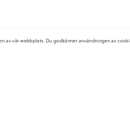
elsen av vår webbplats. Du godkänner användningen av coo
nster
Servic
icecenter
Vanliga
bara leveranser
Returer