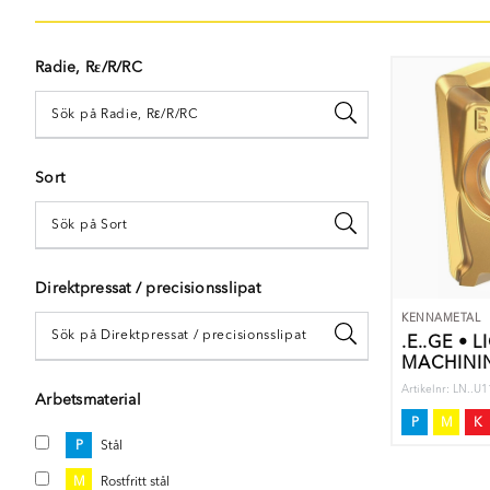
Radie, Rε/R/RC
Sort
Direktpressat / precisionsslipat
KENNAMETAL
.E..GE • L
MACHINI
Artikelnr: LN..U
Arbetsmaterial
P
M
K
P
Stål
M
Rostfritt stål