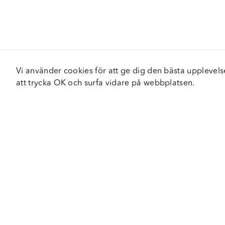
Vi använder cookies för att ge dig den bästa upplev
att trycka OK och surfa vidare på webbplatsen.
Om Fortiva
Tjä
Om oss
Serv
Roadshow
Håll
Nyhetsbrev
Hållbarhet