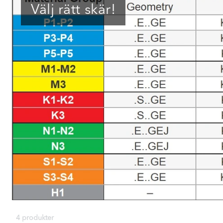
Välj rätt skär!
4 produkter