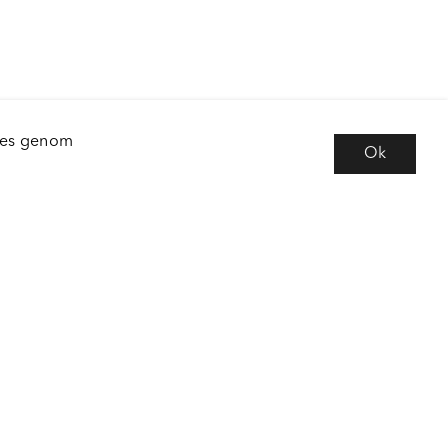
kies genom
Ok
e
Följ oss
 frågor