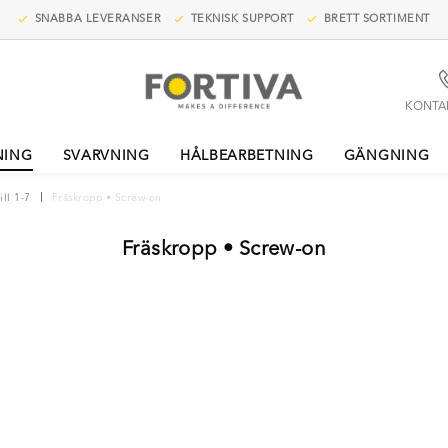
SNABBA LEVERANSER
TEKNISK SUPPORT
BRETT SORTIMENT
KONTA
NING
SVARVNING
HÅLBEARBETNING
GÄNGNING
ill 1-7
Fräskropp • Screw-on
Fräskropp • Screw-on