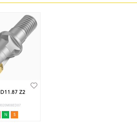
 D11.87 Z2
02R020M08ED07
N
S