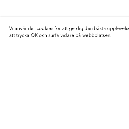
Vi använder cookies för att ge dig den bästa upplev
att trycka OK och surfa vidare på webbplatsen.
Om Fortiva
Tjä
Om oss
Serv
Roadshow
Håll
Nyhetsbrev
Hållbarhet
Certifieringar