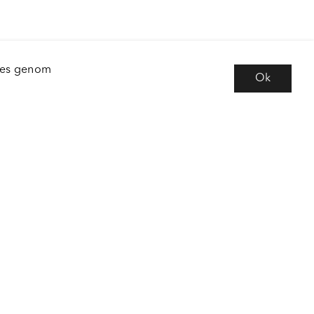
kies genom
Ok
e
Följ oss
 frågor