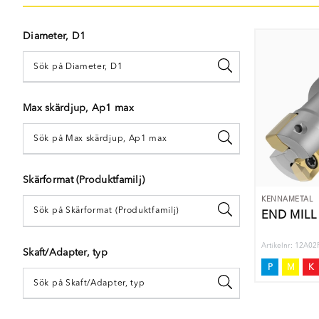
Diameter, D1
Max skärdjup, Ap1 max
Skärformat (Produktfamilj)
KENNAMETAL
END MILL
Artikelnr: 12A
Skaft/Adapter, typ
P
M
K