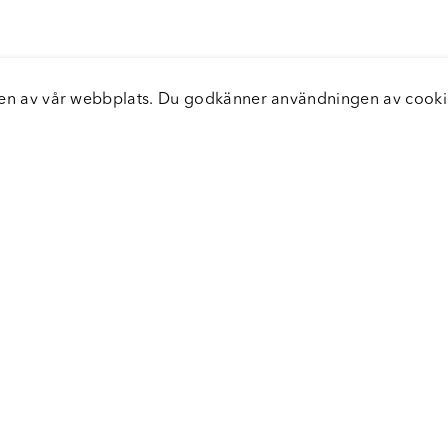
elsen av vår webbplats. Du godkänner användningen av coo
nster
Servic
icecenter
Vanliga
bara leveranser
Returer