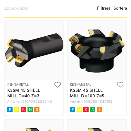
22 produkter
Filtrera
Sortera
KENNAMETAL
KENNAMETAL
KSSM 45 SHELL
KSSM 45 SHELL
MILL D=40 Z=3
MILL D=100 Z=5
Artikelnr: 40D3R049B32SSE14G
Artikelnr: 100B05RS45SE14EG
P
M
K
N
S
P
M
K
N
S