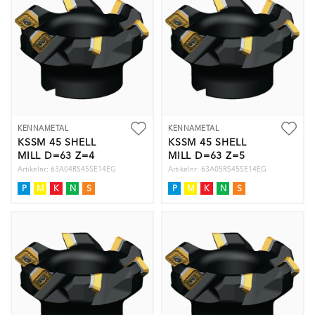
KENNAMETAL
KENNAMETAL
KSSM 45 SHELL
KSSM 45 SHELL
MILL D=63 Z=4
MILL D=63 Z=5
Artikelnr: 63A04RS45SE14EG
Artikelnr: 63A05RS45SE14EG
P
M
K
N
S
P
M
K
N
S