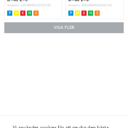
Artikelnr: 63D5R049A32SSE14G
Artikelnr: 80D6R049A32SSE14G
P
M
K
N
S
P
M
K
N
S
VISA FLER