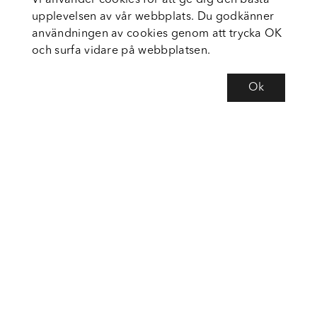
Vi använder cookies för att ge dig den bästa
upplevelsen av vår webbplats. Du godkänner
användningen av cookies genom att trycka OK
och surfa vidare på webbplatsen.
Ok
Om Fortiva
Tjänster
Service
Följ oss