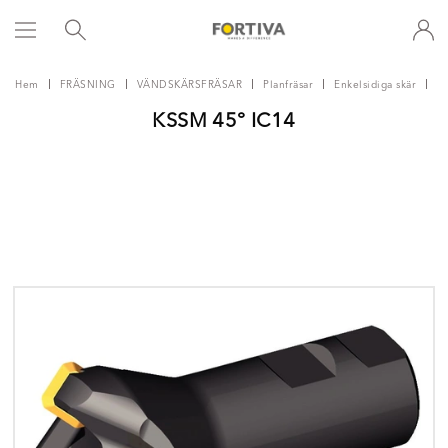
Hem
FRÄSNING
VÄNDSKÄRSFRÄSAR
Planfräsar
Enkelsidiga skär
K
KSSM 45° IC14