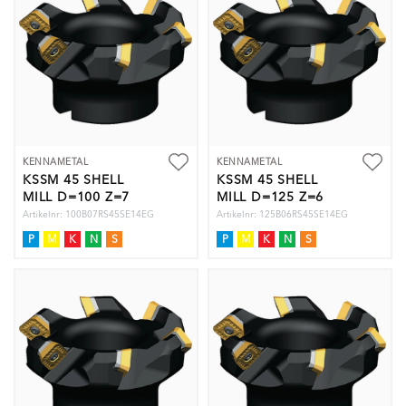
KENNAMETAL
KENNAMETAL
KSSM 45 SHELL
KSSM 45 SHELL
MILL D=100 Z=7
MILL D=125 Z=6
Artikelnr: 100B07RS45SE14EG
Artikelnr: 125B06RS45SE14EG
P
M
K
N
S
P
M
K
N
S