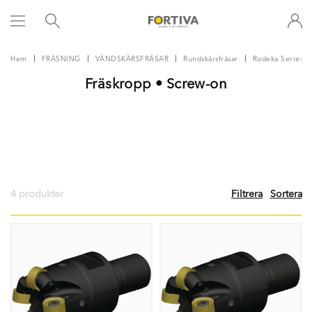
Hem
FRÄSNING
VÄNDSKÄRSFRÄSAR
Rundskärsfräsar
Rodeka Series
Fräskropp • Screw-on
4 produkter
Filtrera
Sortera