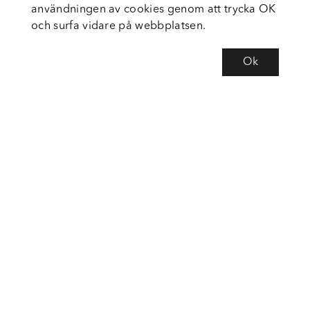
användningen av cookies genom att trycka OK
och surfa vidare på webbplatsen.
Ok
Om Fortiva
Tjänster
Service
Följ oss