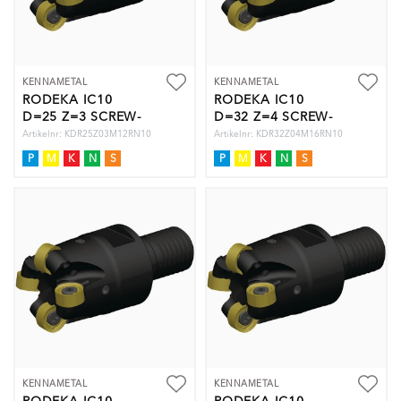
KENNAMETAL
KENNAMETAL
RODEKA IC10
RODEKA IC10
D=25 Z=3 SCREW-
D=32 Z=4 SCREW-
ON
ON
Artikelnr: KDR25Z03M12RN10
Artikelnr: KDR32Z04M16RN10
P
M
K
N
S
P
M
K
N
S
KENNAMETAL
KENNAMETAL