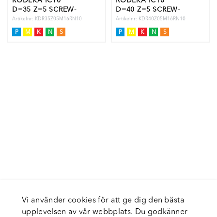
RODEKA IC10
RODEKA IC10
D=35 Z=5 SCREW-
D=40 Z=5 SCREW-
ON
ON
Artikelnr: KDR35Z05M16RN10
Artikelnr: KDR40Z05M16RN10
P
M
K
N
S
P
M
K
N
S
Vi använder cookies för att ge dig den bästa
upplevelsen av vår webbplats. Du godkänner