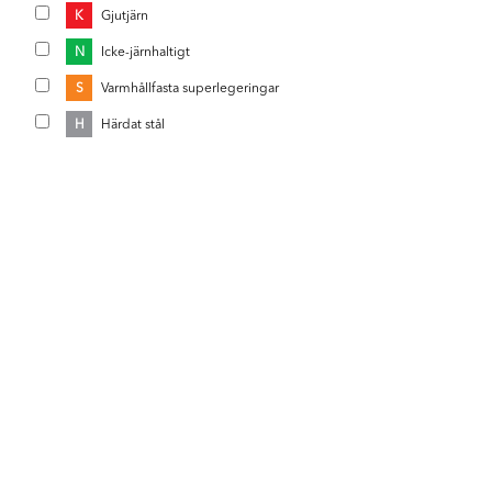
K
Gjutjärn
N
Icke-järnhaltigt
S
Varmhållfasta superlegeringar
H
Härdat stål