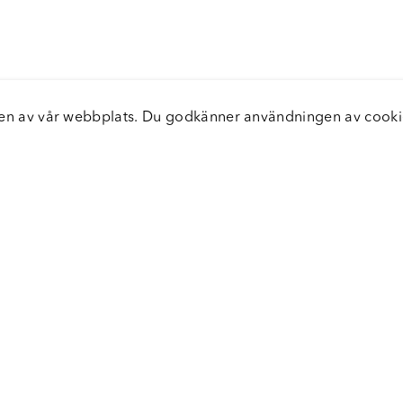
elsen av vår webbplats. Du godkänner användningen av coo
nster
Servic
icecenter
Vanliga
bara leveranser
Returer