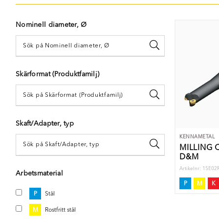
Nominell diameter, Ø
Skärformat (Produktfamilj)
Skaft/Adapter, typ
KENNAMETAL
MILLING 
D&M
Artikelnr: 15E0
Arbetsmaterial
P
M
K
P
Stål
M
Rostfritt stål