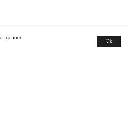
kies genom
Ok
e
Följ oss
 frågor