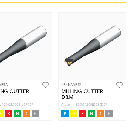
METAL
KENNAMETAL
ING CUTTER
MILLING CUTTER
D&M
nr: 15E02R060B16SRD07
Artikelnr: 15E02R100B20SRD07
M
K
N
S
H
P
M
K
N
S
H