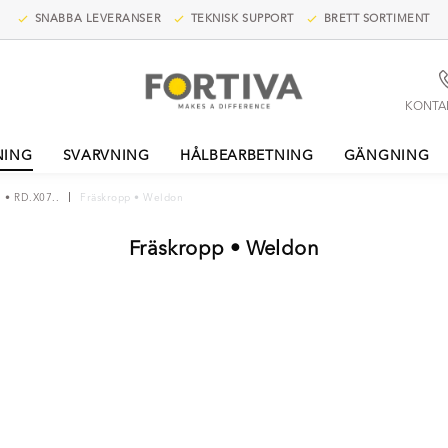
SNABBA LEVERANSER
TEKNISK SUPPORT
BRETT SORTIMENT
KONTA
NING
SVARVNING
HÅLBEARBETNING
GÄNGNING
 • RD.X07..
Fräskropp • Weldon
Fräskropp • Weldon