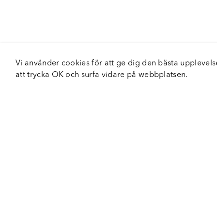
Vi använder cookies för att ge dig den bästa upplev
att trycka OK och surfa vidare på webbplatsen.
Om Fortiva
Tjä
Om oss
Serv
Roadshow
Håll
Nyhetsbrev
Hållbarhet
Certifieringar