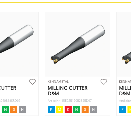
KENNAMETAL
KENNA
CUTTER
MILLING CUTTER
MILL
D&M
D&M
2R040B16SRD07
Artikelnr: 15E02R120B25SRD07
Artikel
N
S
H
P
M
K
N
S
H
P