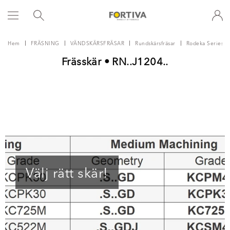
Hem
FRÄSNING
VÄNDSKÄRSFRÄSAR
Rundskärsfräsar
Rodeka Series
Frässkär • RN..J1204..
Välj rätt skär!