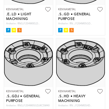
KENNAMETAL
KENNAMETAL
.E..LD • LIGHT
.S..GD • GENERAL
MACHINING
PURPOSE
Artikelnr: RNGJ1204M0ELD..
Artikelnr: RN..J1204M0SGD..
P
M
S
P
M
S
KENNAMETAL
KENNAMETAL
.S..GDJ • GENERAL
.S..HD • HEAVY
PURPOSE
MACHINING
Artikelnr: RNGJ1204M0SGDJKCSM40
Artikelnr: RN..J1204M0SHD..