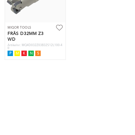
MIQOR TOOLS
FRÄS D32MM Z3
WD
Artikelnr: MQ4D032Z03B32S12L100-4
0
P
M
K
N
S