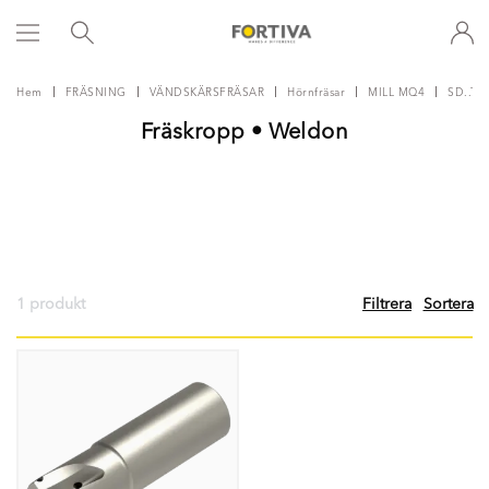
Hem
FRÄSNING
VÄNDSKÄRSFRÄSAR
Hörnfräsar
MILL MQ4
SD..T1
Fräskropp • Weldon
1 produkt
Filtrera
Sortera