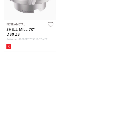
KENNAMETAL
SHELL MILL 70°
D80 Z8
Artikelnr: 80B08RP70SP12C2WFP
K