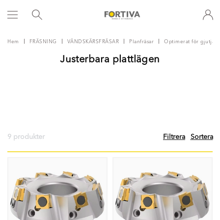
Hem
FRÄSNING
VÄNDSKÄRSFRÄSAR
Planfräsar
Optimerat för gjutjärn
Justerbara plattlägen
9 produkter
Filtrera
Sortera