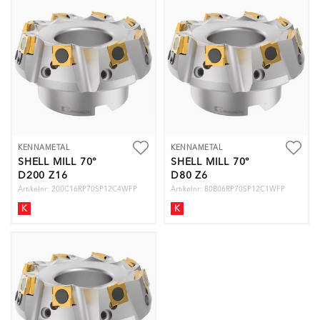
KENNAMETAL
KENNAMETAL
SHELL MILL 70°
SHELL MILL 70°
D200 Z16
D80 Z6
Artikelnr: 200C16RP70SP12C4WFP
Artikelnr: 80B06RP70SP12C1WFP
K
K