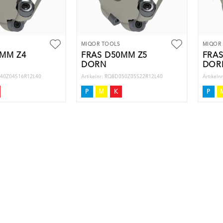
MIQOR TOOLS
MIQOR
0MM Z4
FRÄS D50MM Z5
FRÄS
DORN
DOR
D040Z04S16R12L40
Artikelnr: RQ8D050Z05S22R12L40
Artikel
P
M
K
P