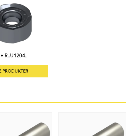
 • R..U1204..
E PRODUKTER