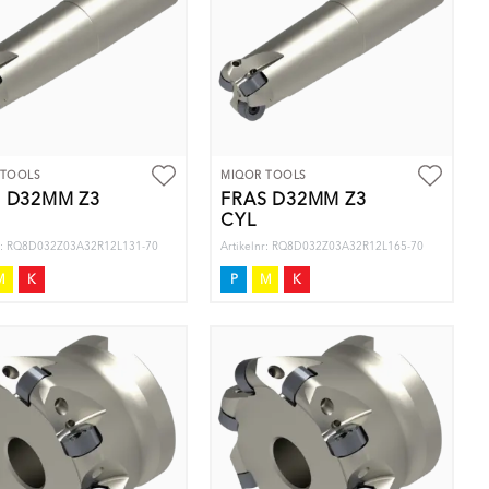
 TOOLS
MIQOR TOOLS
 D32MM Z3
FRÄS D32MM Z3
CYL
nr: RQ8D032Z03A32R12L131-70
Artikelnr: RQ8D032Z03A32R12L165-70
M
K
P
M
K