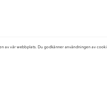
elsen av vår webbplats. Du godkänner användningen av coo
nster
Servic
icecenter
Vanliga
bara leveranser
Returer