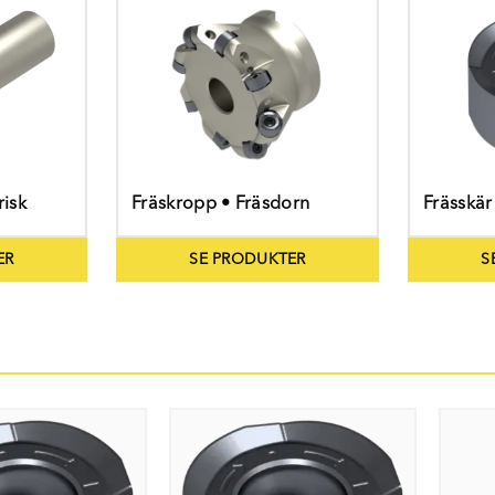
risk
Fräskropp • Fräsdorn
Frässkär
ER
SE PRODUKTER
S