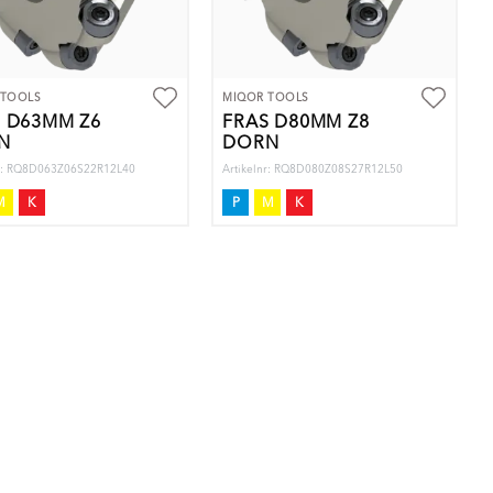
 TOOLS
MIQOR TOOLS
 D63MM Z6
FRÄS D80MM Z8
N
DORN
nr: RQ8D063Z06S22R12L40
Artikelnr: RQ8D080Z08S27R12L50
M
K
P
M
K