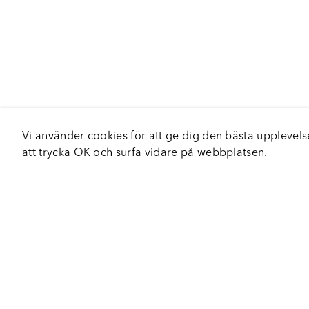
Vi använder cookies för att ge dig den bästa upplev
att trycka OK och surfa vidare på webbplatsen.
Om Fortiva
Tjä
Om oss
Serv
Roadshow
Håll