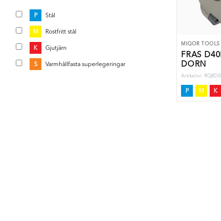
P
Stål
M
Rostfritt stål
MIQOR TOOLS
K
Gjutjärn
FRÄS D4
DORN
S
Varmhållfasta superlegeringar
Artikelnr: RQ8
P
M
K