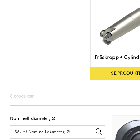
Fräskropp • Cylind
SE PRODUKT
8 produkter
Nominell diameter, Ø