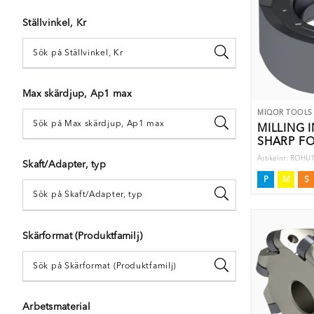
Ställvinkel, Kr
Max skärdjup, Ap1 max
MIQOR TOOLS
MILLING I
SHARP F
STAINLES
Artikelnr: ROH
Skaft/Adapter, typ
P
M
S
Skärformat (Produktfamilj)
Arbetsmaterial