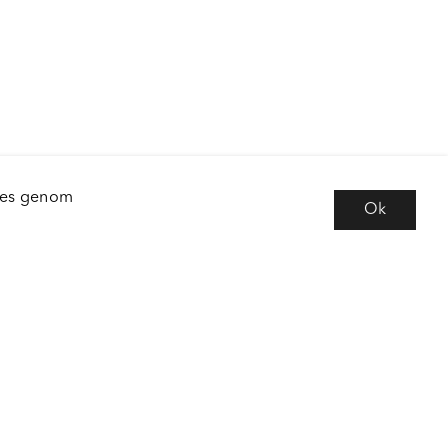
kies genom
Ok
e
Följ oss
 frågor