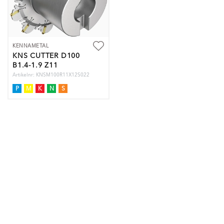
KENNAMETAL
KNS CUTTER D100
B1.4-1.9 Z11
Artikelnr: KNSM100R11X12S022
P
M
K
N
S