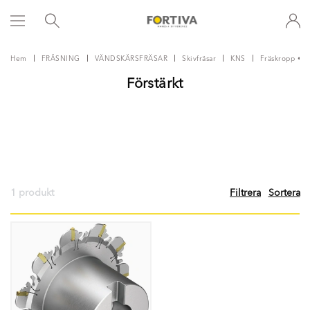
Hem
FRÄSNING
VÄNDSKÄRSFRÄSAR
Skivfräsar
KNS
Fräskropp • F
Förstärkt
1 produkt
Filtrera
Sortera