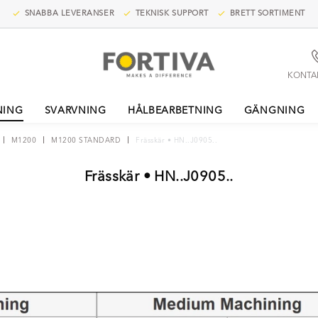
SNABBA LEVERANSER
TEKNISK SUPPORT
BRETT SORTIMENT
KONTA
NING
SVARVNING
HÅLBEARBETNING
GÄNGNING
M1200
M1200 STANDARD
Frässkär • HN..J0905..
Frässkär • HN..J0905..