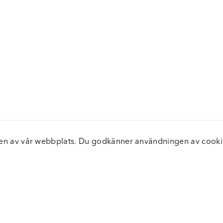
elsen av vår webbplats. Du godkänner användningen av coo
nster
Servic