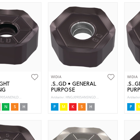
WIDIA
WIDIA
IGHT
.S..GD • GENERAL
.S..
NG
PURPOSE
PURP
0905ANENLD...
Artikelnr: HNGJ0905ANSNGD...
Artikel
N
S
H
P
M
K
S
H
P