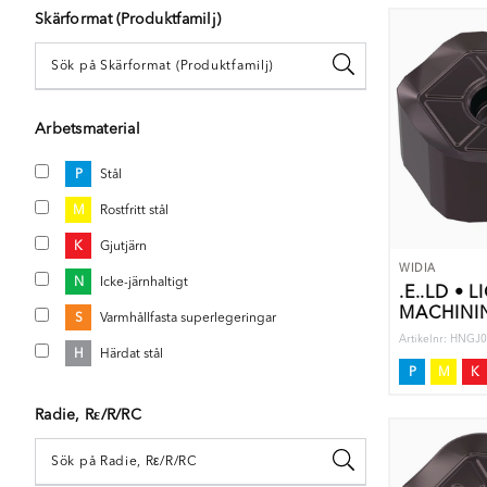
Skärformat (Produktfamilj)
Arbetsmaterial
P
Stål
M
Rostfritt stål
K
Gjutjärn
WIDIA
N
Icke-järnhaltigt
.E..LD • L
MACHINI
S
Varmhållfasta superlegeringar
Artikelnr: HNGJ
H
Härdat stål
P
M
K
Radie, Rε/R/RC