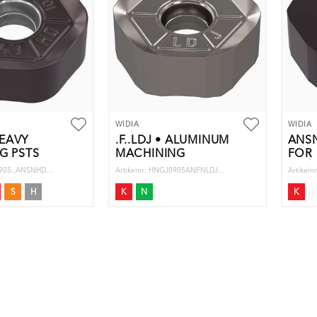
WIDIA
WIDIA
HEAVY
.F..LDJ • ALUMINUM
ANSN
G PSTS
MACHINING
FOR 
0905..ANSNHD...
Artikelnr: HNGJ0905ANFNLDJ...
Artikel
S
H
K
N
K