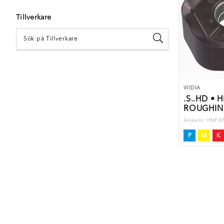
Tillverkare
WIDIA
.S..HD • 
ROUGHIN
Artikelnr: HNPJ
P
M
K