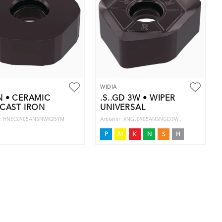
WIDIA
 • CERAMIC
.S..GD 3W • WIPER
CAST IRON
UNIVERSAL
nr: HNEC0905ANSNWK25YM
Artikelnr: XNGJ0905ANSNGD3W...
P
M
K
N
S
H