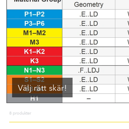
Välj rätt skär!
8 produkter