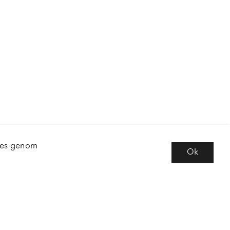
kies genom
Ok
e
Följ oss