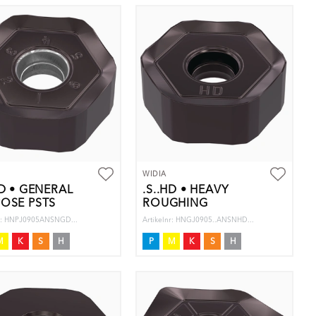
WIDIA
GD • GENERAL
.S..HD • HEAVY
OSE PSTS
ROUGHING
nr: HNPJ0905ANSNGD...
Artikelnr: HNGJ0905..ANSNHD...
M
K
S
H
P
M
K
S
H