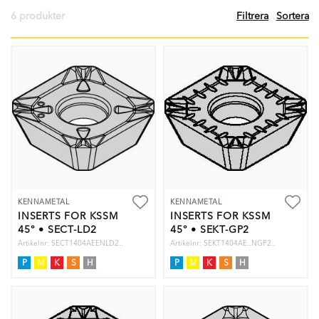
6 produkter
Filtrera
Sortera
KENNAMETAL
KENNAMETAL
INSERTS FOR KSSM
INSERTS FOR KSSM
45° • SECT-LD2
45° • SEKT-GP2
FOR LIGHT
FOR GENERAL
Artikelnr: SECT1404AEENLD2..
Artikelnr: SEKT1404AE..NGP2..
MACHINING
PURPOSE
P
M
K
S
H
P
M
K
S
H