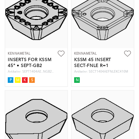
KENNAMETAL
KENNAMETAL
INSERTS FOR KSSM
KSSM 45 INSERT
45° • SEPT-GB2
SECT-FNLE R=1
FOR HEAVY
Artikelnr: SEPT1404AE..NGB2..
Artikelnr: SECT1404AEFNLEKC410M
MACHINING
P
M
K
S
N