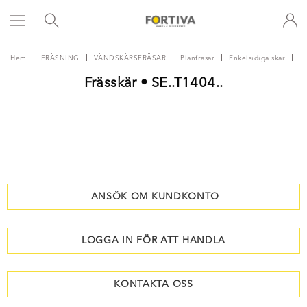
Hem
FRÄSNING
VÄNDSKÄRSFRÄSAR
Planfräsar
Enkelsidiga skär
K
Frässkär • SE..T1404..
ANSÖK OM KUNDKONTO
LOGGA IN FÖR ATT HANDLA
KONTAKTA OSS