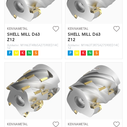
KENNAMETAL
KENNAMETAL
SHELL MILL D63
SHELL MILL D63
Z12
Z12
Artikelnr: M1H63T4R65A27S90ED14C
Artikelnr: M1H63T3R75A27S90ED14C
12
12
P
M
K
N
S
P
M
K
N
S
KENNAMETAL
KENNAMETAL