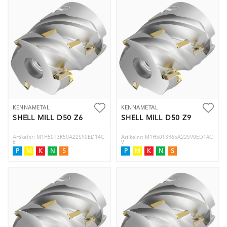
KENNAMETAL
KENNAMETAL
SHELL MILL D50 Z6
SHELL MILL D50 Z9
Artikelnr: M1H50T3R50A22S90ED14C
Artikelnr: M1H50T3R65A22S90ED14C
6
9
P
M
K
N
S
P
M
K
N
S