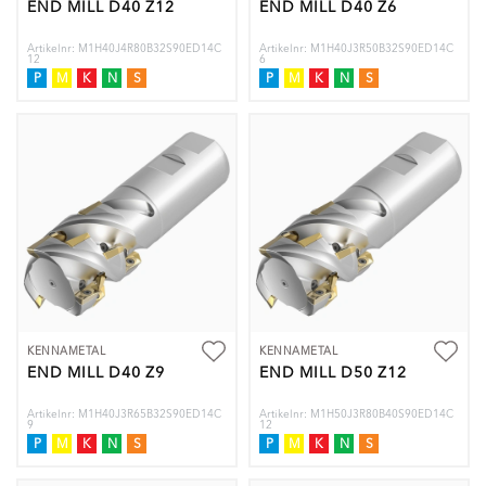
END MILL D40 Z12
END MILL D40 Z6
Artikelnr: M1H40J4R80B32S90ED14C
Artikelnr: M1H40J3R50B32S90ED14C
12
6
P
M
K
N
S
P
M
K
N
S
KENNAMETAL
KENNAMETAL
END MILL D40 Z9
END MILL D50 Z12
Artikelnr: M1H40J3R65B32S90ED14C
Artikelnr: M1H50J3R80B40S90ED14C
9
12
P
M
K
N
S
P
M
K
N
S