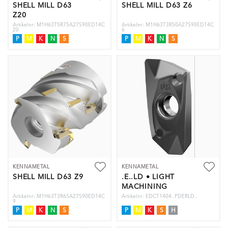
SHELL MILL D63
SHELL MILL D63 Z6
Z20
Artikelnr: M1H63T5R75A27S90ED14C
Artikelnr: M1H63T3R50A27S90ED14C
20
6
P
M
K
N
S
P
M
K
N
S
KENNAMETAL
KENNAMETAL
SHELL MILL D63 Z9
.E..LD • LIGHT
MACHINING
Artikelnr: M1H63T3R65A27S90ED14C
Artikelnr: EDCT1404..PDERLD..
9
P
M
K
N
S
P
M
K
S
H