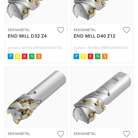
KENNAMETAL
KENNAMETAL
END MILL D32 Z4
END MILL D40 Z12
Artikelnr: M1H32J2R50B32S90ED14C
Artikelnr: M1H40J3R80B32S90ED14C
4
12
P
M
K
N
S
P
M
K
N
S
KENNAMETAL
KENNAMETAL