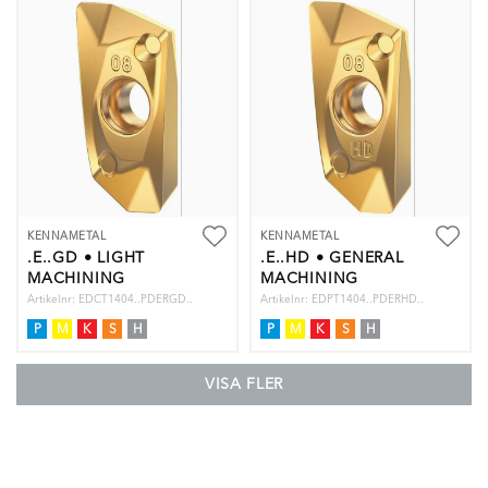
KENNAMETAL
KENNAMETAL
.E..GD • LIGHT
.E..HD • GENERAL
MACHINING
MACHINING
Artikelnr: EDCT1404..PDERGD..
Artikelnr: EDPT1404..PDERHD..
P
M
K
S
H
P
M
K
S
H
VISA FLER