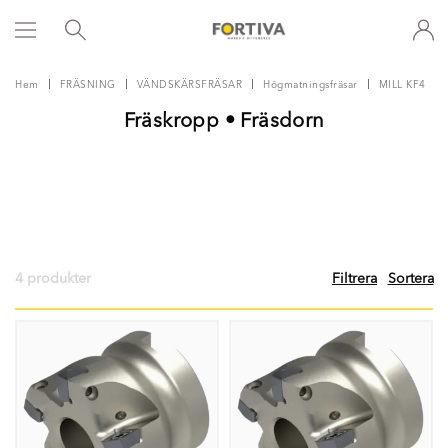
Hem
FRÄSNING
VÄNDSKÄRSFRÄSAR
Högmatningsfräsar
MILL KF4
Fräskropp • Fräsdorn
4 produkter
Filtrera
Sortera