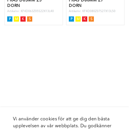
FRÄS D63MM Z5
FRÄS D80MM Z7
DORN
DORN
Artikelnr: KF4D063Z05S22X13L40
Artikelnr: KF4D080Z07S27X13L50
P
M
K
S
P
M
K
S
Vi använder cookies för att ge dig den bästa
upplevelsen av vår webbplats. Du godkänner