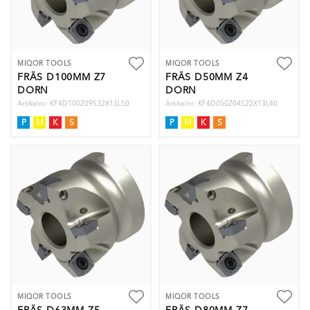
MIQOR TOOLS
MIQOR TOOLS
FRÄS D100MM Z7
FRÄS D50MM Z4
DORN
DORN
Artikelnr: KF4D100Z09S32X13L50
Artikelnr: KF4D050Z04S22X13L40
P
M
K
S
P
M
K
S
MIQOR TOOLS
MIQOR TOOLS