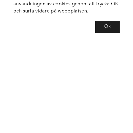
användningen av cookies genom att trycka OK
och surfa vidare på webbplatsen.
Ok
Om Fortiva
Tjänster
Service
Följ oss