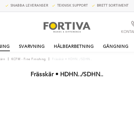
SNABBA LEVERANSER
TEKNISK SUPPORT
BRETT SORTIMENT
KONTA
NING
SVARVNING
HÅLBEARBETNING
GÄNGNING
järn
KCFM - Fine Finishing
Frässkär • HDHN../SDHN..
Frässkär • HDHN../SDHN..