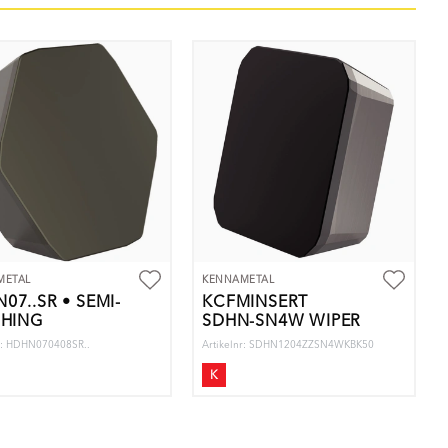
METAL
KENNAMETAL
07..SR • SEMI-
KCFMINSERT
SHING
SDHN-SN4W WIPER
nr: HDHN070408SR..
Artikelnr: SDHN1204ZZSN4WKBK50
K