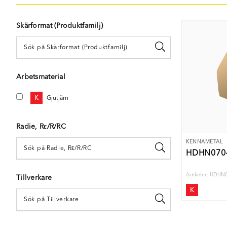
Skärformat (Produktfamilj)
Arbetsmaterial
K
Gjutjärn
Radie, Rε/R/RC
KENNAMETAL
HDHN070
Artikelnr: HDH
Tillverkare
K