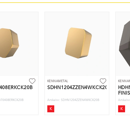
KENNAMETAL
KENNA
408ERKCK20B
SDHN1204ZZEN4WKCK20B
HDHN
FINI
N070408ERKCK20B
Artikelnr: SDHN1204ZZEN4WKCK20B
Artikel
K
K