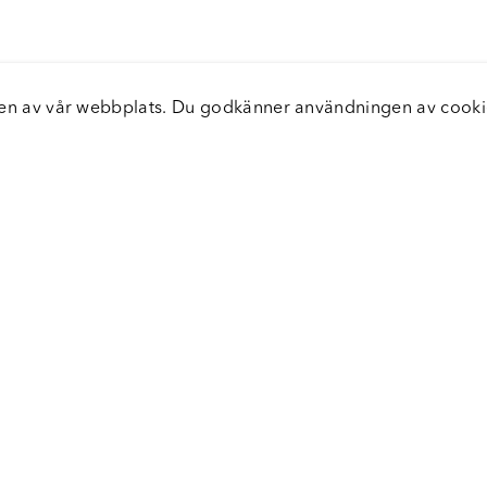
elsen av vår webbplats. Du godkänner användningen av coo
nster
Servic
icecenter
Vanliga
bara leveranser
Returer