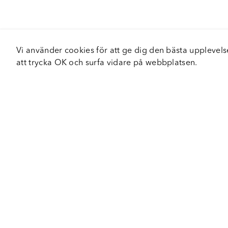
Vi använder cookies för att ge dig den bästa upplev
att trycka OK och surfa vidare på webbplatsen.
Om Fortiva
Tjä
Om oss
Serv
Roadshow
Håll
Nyhetsbrev
Hållbarhet
Certifieringar