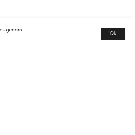
kies genom
Ok
e
Följ oss
 frågor