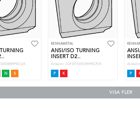
KENNAMETAL
KENNA
 TURNING
ANSI/ISO TURNING
ANSI
..
INSERT D2..
INSE
IX150508RHPKCU25
Artikelnr: D2FIX150503RHPKCP25
Artikel
N
S
P
K
P
VISA FLER