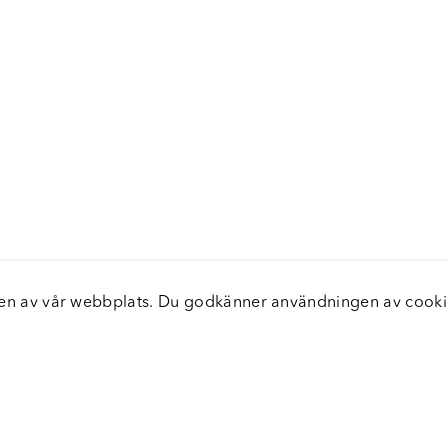
elsen av vår webbplats. Du godkänner användningen av coo
nster
Servic