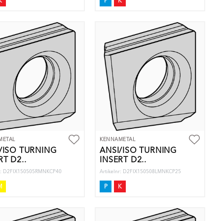
K
P
K
METAL
KENNAMETAL
/ISO TURNING
ANSI/ISO TURNING
RT D2..
INSERT D2..
nr: D2FIX150505RMNKCP40
Artikelnr: D2FIX150508LMNKCP25
M
P
K