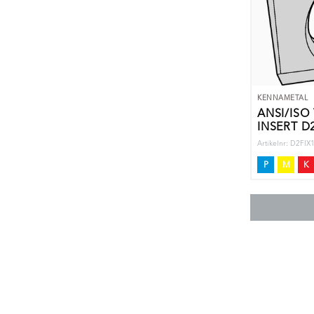
KENNAMETAL
ANSI/ISO
INSERT D2
Artikelnr: D2F
P
M
K