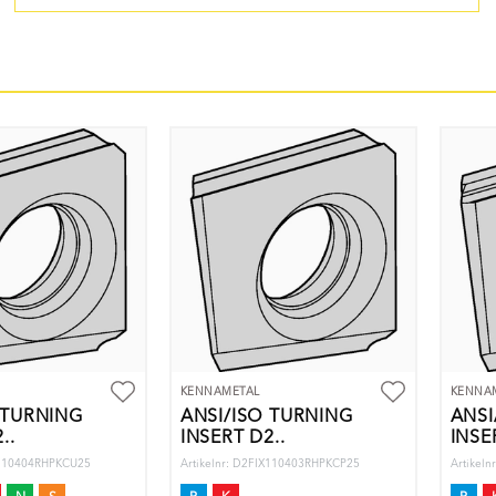
KENNAMETAL
KENNA
 TURNING
ANSI/ISO TURNING
ANSI
..
INSERT D2..
INSE
IX110404RHPKCU25
Artikelnr: D2FIX110403RHPKCP25
Artikel