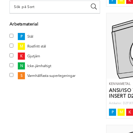
P
M
K
Arbetsmaterial
P
Stål
M
Rostfritt stål
K
Gjutjärn
N
Icke-järnhaltigt
S
Varmhållfasta superlegeringar
KENNAMETAL
ANSI/ISO
INSERT D2
Artikelnr: D2F
P
M
K