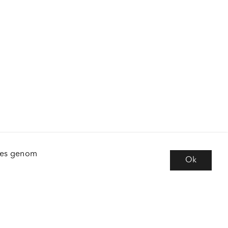
kies genom
Ok
e
Följ oss