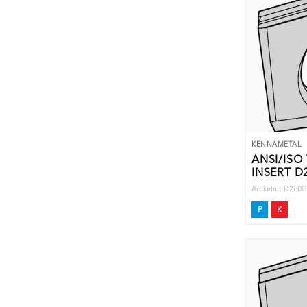
KENNAMETAL
ANSI/ISO
INSERT D2
Artikelnr: D2F
P
K