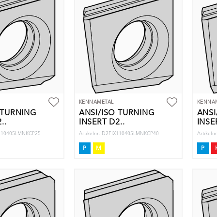
KENNAMETAL
KENNA
 TURNING
ANSI/ISO TURNING
ANSI
..
INSERT D2..
INSE
IX110405LMNKCP25
Artikelnr: D2FIX110405LMNKCP40
Artikel
P
M
P