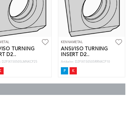
METAL
KENNAMETAL
/ISO TURNING
ANSI/ISO TURNING
RT D2..
INSERT D2..
nr: D2FIX150505LMNKCP25
Artikelnr: D2FIX150505RRNKCP10
K
P
K