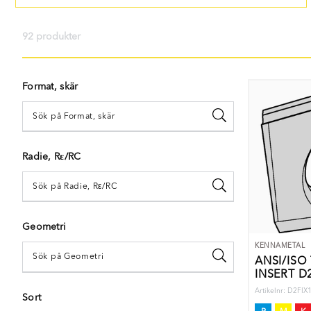
92 produkter
Format, skär
Radie, Rε/RC
Geometri
KENNAMETAL
ANSI/ISO
INSERT D2
Artikelnr: D2F
Sort