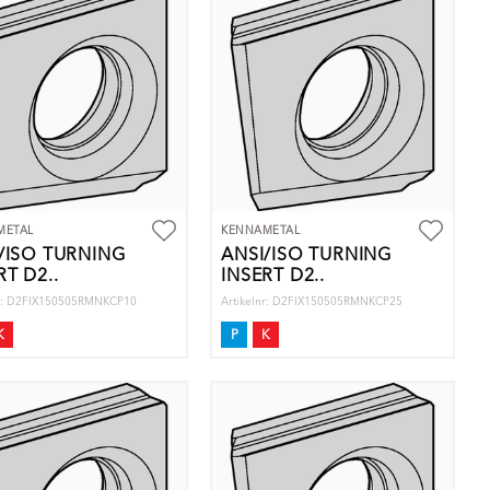
METAL
KENNAMETAL
/ISO TURNING
ANSI/ISO TURNING
RT D2..
INSERT D2..
nr: D2FIX150505RMNKCP10
Artikelnr: D2FIX150505RMNKCP25
K
P
K