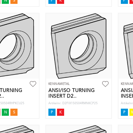
N
S
P
K
P
KENNAMETAL
KENNA
 TURNING
ANSI/ISO TURNING
ANSI
..
INSERT D2..
INSE
IX150504RHPKCU25
Artikelnr: D2FIX150504RMNKCP25
Artikel
N
S
P
K
P