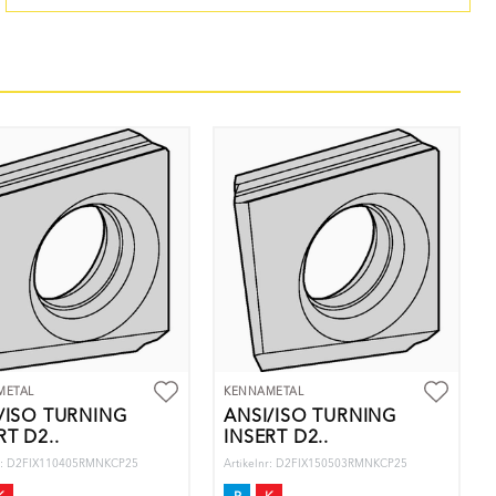
METAL
KENNAMETAL
/ISO TURNING
ANSI/ISO TURNING
RT D2..
INSERT D2..
nr: D2FIX110405RMNKCP25
Artikelnr: D2FIX150503RMNKCP25