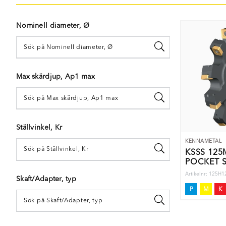
Nominell diameter, Ø
Max skärdjup, Ap1 max
Ställvinkel, Kr
KENNAMETAL
KSSS 125
POCKET 
CU
Artikelnr: 125
Skaft/Adapter, typ
P
M
K