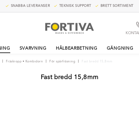
SNABBA LEVERANSER
TEKNISK SUPPORT
BRETT SORTIMENT
KONTA
NING
SVARVNING
HÅLBEARBETNING
GÄNGNING
Fräskropp • Kombidorn
För spårfräsning
Fast bredd 15,8mm
Fast bredd 15,8mm