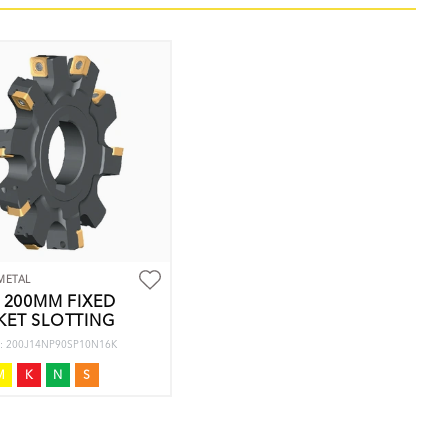
METAL
 200MM FIXED
KET SLOTTING
nr: 200J14NP90SP10N16K
M
K
N
S