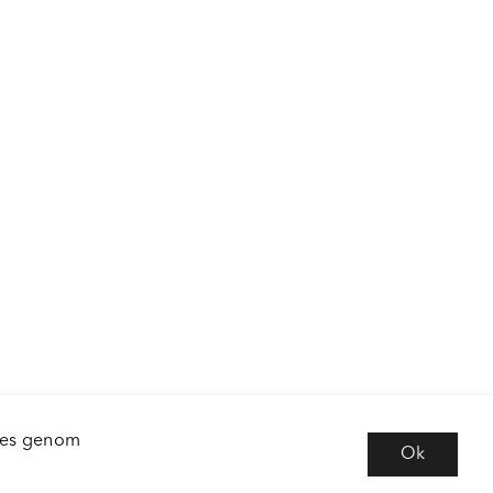
kies genom
Ok