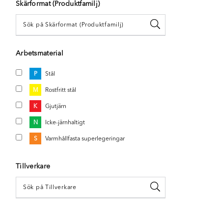
Skärformat (Produktfamilj)
Arbetsmaterial
P
Stål
M
Rostfritt stål
K
Gjutjärn
N
Icke-järnhaltigt
S
Varmhållfasta superlegeringar
Tillverkare