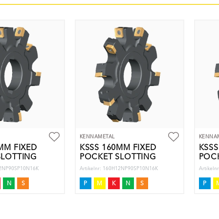
KENNAMETAL
KENNA
MM FIXED
KSSS 160MM FIXED
KSSS
SLOTTING
POCKET SLOTTING
POC
CU
CU
H12NP90SP10N16K
Artikelnr: 160H12NP90SP10N16K
Artikel
N
S
P
M
K
N
S
P