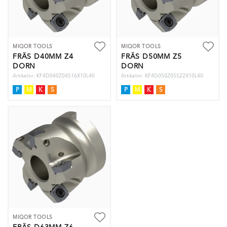
MIQOR TOOLS
MIQOR TOOLS
FRÄS D40MM Z4
FRÄS D50MM Z5
DORN
DORN
Artikelnr: KF4D040Z04S16X10L40
Artikelnr: KF4D050Z05S22X10L40
P
M
K
S
P
M
K
S
MIQOR TOOLS