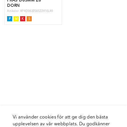
FRÄS D63MM Z6
DORN
Artikelnr: KF4D063Z06S22X10L40
P
M
K
S
Vi använder cookies för att ge dig den bästa
upplevelsen av vår webbplats. Du godkänner