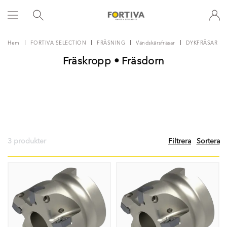
Hem
FORTIVA SELECTION
FRÄSNING
Vändskärsfräsar
DYKFRÄSAR
Fräskropp • Fräsdorn
3 produkter
Filtrera
Sortera