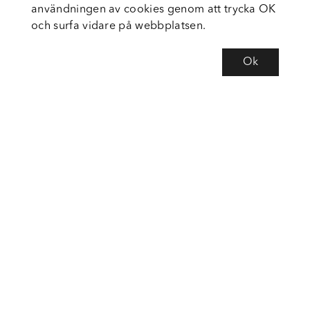
användningen av cookies genom att trycka OK
och surfa vidare på webbplatsen.
Ok
Om Fortiva
Tjänster
Service
Följ oss