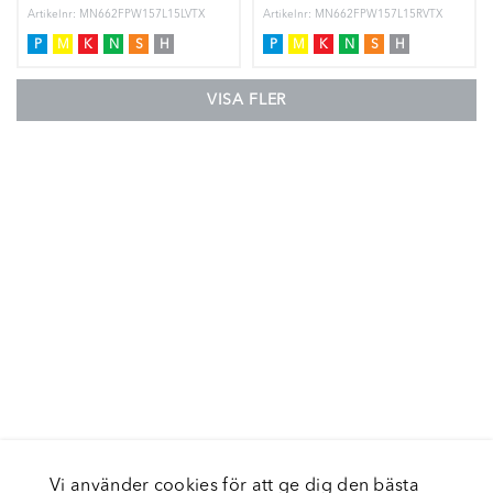
Artikelnr: MN662FPW157L15LVTX
Artikelnr: MN662FPW157L15RVTX
P
M
K
N
S
H
P
M
K
N
S
H
VISA FLER
Vi använder cookies för att ge dig den bästa