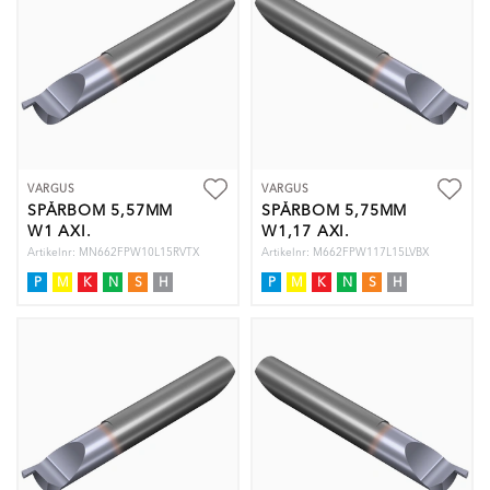
VARGUS
VARGUS
SPÅRBOM 5,57MM
SPÅRBOM 5,75MM
W1 AXI.
W1,17 AXI.
Artikelnr: MN662FPW10L15RVTX
Artikelnr: M662FPW117L15LVBX
P
M
K
N
S
H
P
M
K
N
S
H