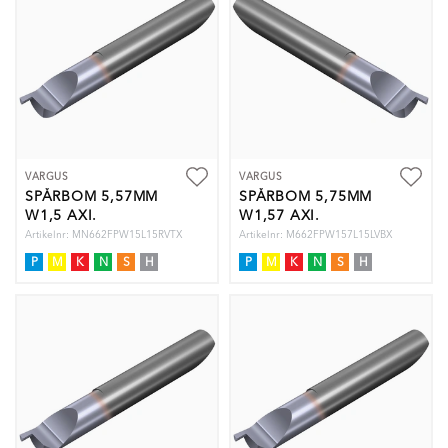
VARGUS
VARGUS
SPÅRBOM 5,57MM
SPÅRBOM 5,75MM
W1,5 AXI.
W1,57 AXI.
Artikelnr: MN662FPW15L15RVTX
Artikelnr: M662FPW157L15LVBX
P
M
K
N
S
H
P
M
K
N
S
H