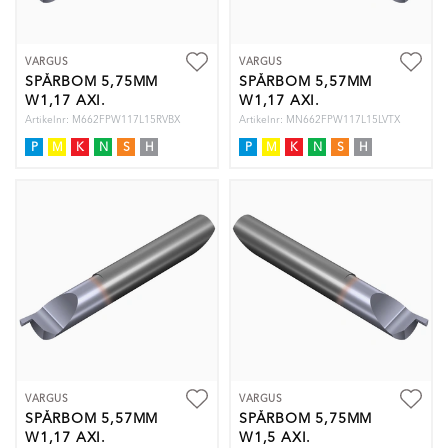
VARGUS
VARGUS
SPÅRBOM 5,75MM
SPÅRBOM 5,57MM
W1,17 AXI.
W1,17 AXI.
Artikelnr: M662FPW117L15RVBX
Artikelnr: MN662FPW117L15LVTX
P
M
K
N
S
H
P
M
K
N
S
H
VARGUS
VARGUS
SPÅRBOM 5,57MM
SPÅRBOM 5,75MM
W1,17 AXI.
W1,5 AXI.