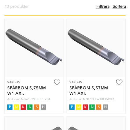
43 produkter
Filtrera
Sortera
VARGUS
VARGUS
SPÅRBOM 5,75MM
SPÅRBOM 5,57MM
W1 AXI.
W1 AXI.
Artikelnr: M662FPW10L15LVBX
Artikelnr: MN662FPW10L15LVTX
P
M
K
N
S
H
P
M
K
N
S
H