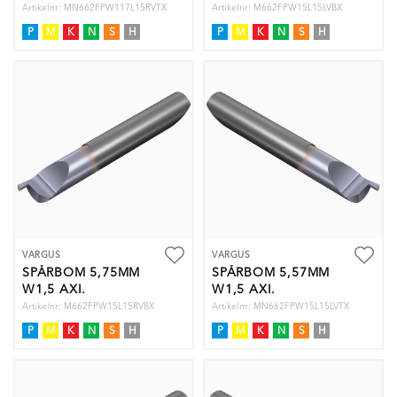
Artikelnr: MN662FPW117L15RVTX
Artikelnr: M662FPW15L15LVBX
P
M
K
N
S
H
P
M
K
N
S
H
VARGUS
VARGUS
SPÅRBOM 5,75MM
SPÅRBOM 5,57MM
W1,5 AXI.
W1,5 AXI.
Artikelnr: M662FPW15L15RVBX
Artikelnr: MN662FPW15L15LVTX
P
M
K
N
S
H
P
M
K
N
S
H