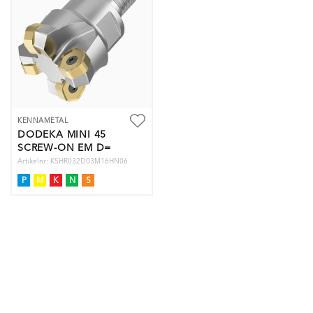
KENNAMETAL
DODEKA MINI 45
SCREW-ON EM D=
Artikelnr: KSHR032D03M16HN06
P
M
K
N
S