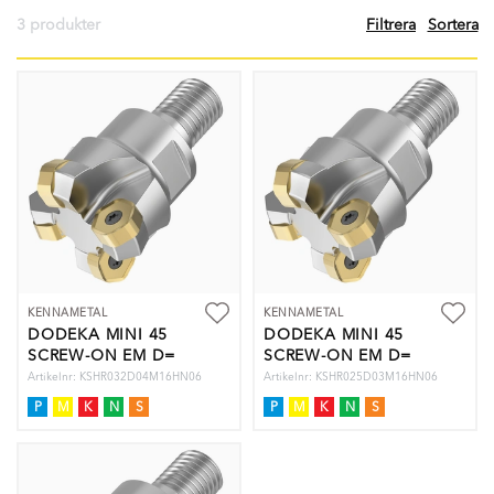
3 produkter
Filtrera
Sortera
KENNAMETAL
KENNAMETAL
DODEKA MINI 45
DODEKA MINI 45
SCREW-ON EM D=
SCREW-ON EM D=
Artikelnr: KSHR032D04M16HN06
Artikelnr: KSHR025D03M16HN06
P
M
K
N
S
P
M
K
N
S