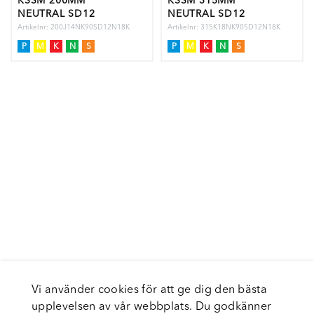
KSSM 200MM
KSSM 315MM
NEUTRAL SD12
NEUTRAL SD12
INSER
INSER
Artikelnr: 200J14NK90SD12N18K
Artikelnr: 315K18NK90SD12N18K
P
M
K
N
S
P
M
K
N
S
Vi använder cookies för att ge dig den bästa
upplevelsen av vår webbplats. Du godkänner