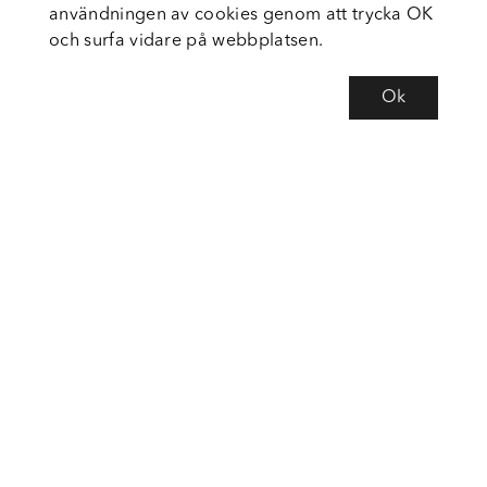
användningen av cookies genom att trycka OK
och surfa vidare på webbplatsen.
Ok
Om Fortiva
Tjänster
Service
Följ oss