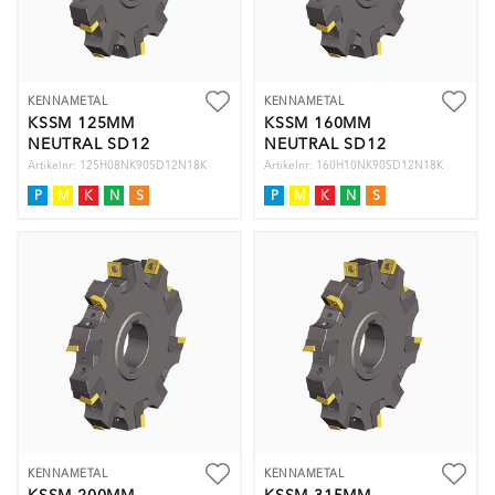
KENNAMETAL
KENNAMETAL
KSSM 125MM
KSSM 160MM
NEUTRAL SD12
NEUTRAL SD12
INSER
INSER
Artikelnr: 125H08NK90SD12N18K
Artikelnr: 160H10NK90SD12N18K
P
M
K
N
S
P
M
K
N
S
KENNAMETAL
KENNAMETAL