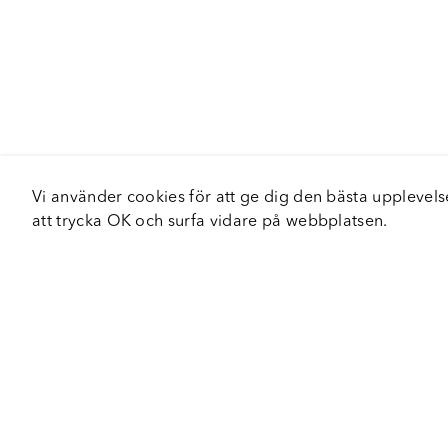
Vi använder cookies för att ge dig den bästa upplev
att trycka OK och surfa vidare på webbplatsen.
Om Fortiva
Tjä
Om oss
Serv
Roadshow
Håll