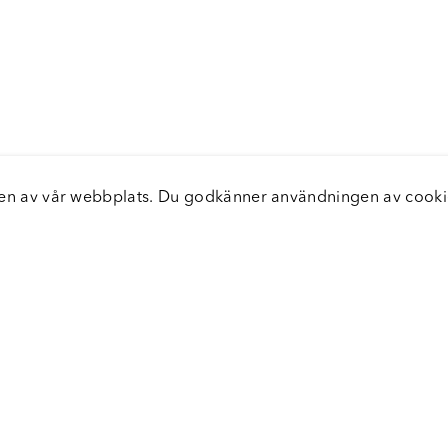
elsen av vår webbplats. Du godkänner användningen av coo
nster
Servic
icecenter
Vanliga
bara leveranser
Returer