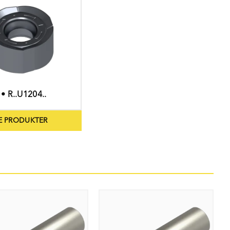
 • R..U1204..
E PRODUKTER