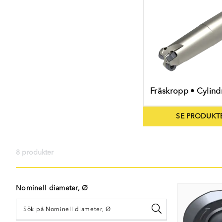
Fräskropp • Cylind
SE PRODUKT
8 produkter
Nominell diameter, Ø