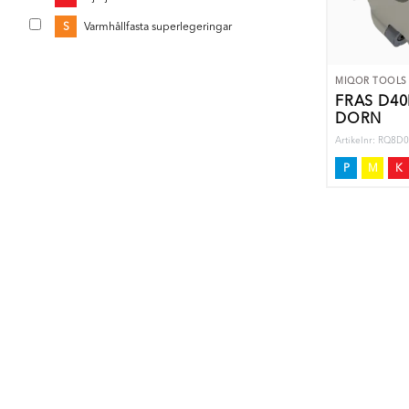
S
Varmhållfasta superlegeringar
MIQOR TOOLS
FRÄS D4
DORN
Artikelnr: RQ8
P
M
K