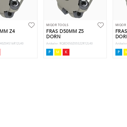
MIQOR TOOLS
MIQOR
0MM Z4
FRÄS D50MM Z5
FRÄS
DORN
DOR
D040Z04S16R12L40
Artikelnr: RQ8D050Z05S22R12L40
Artikel
P
M
K
P