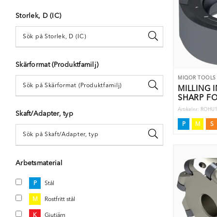
Storlek, D (IC)
Skärformat (Produktfamilj)
MIQOR TOOLS
MILLING I
SHARP F
STAINLES
Artikelnr: ROH
Skaft/Adapter, typ
P
M
S
Arbetsmaterial
P
Stål
M
Rostfritt stål
K
Gjutjärn