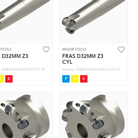
 TOOLS
MIQOR TOOLS
 D32MM Z3
FRÄS D32MM Z3
CYL
nr: RQ8D032Z03A32R12L131-70
Artikelnr: RQ8D032Z03A32R12L165-70
M
K
P
M
K