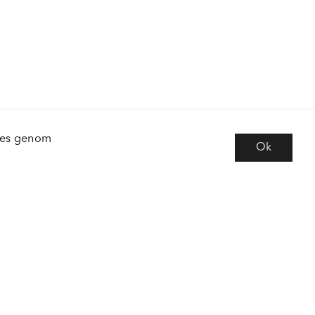
kies genom
Ok
e
Följ oss
 frågor