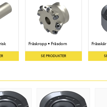
risk
Fräskropp • Fräsdorn
Frässkär
ER
SE PRODUKTER
S