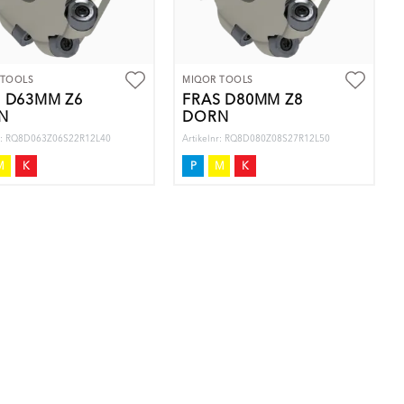
 TOOLS
MIQOR TOOLS
 D63MM Z6
FRÄS D80MM Z8
N
DORN
nr: RQ8D063Z06S22R12L40
Artikelnr: RQ8D080Z08S27R12L50
M
K
P
M
K