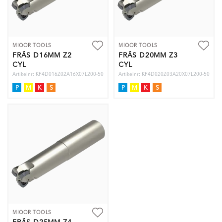
MIQOR TOOLS
MIQOR TOOLS
FRÄS D16MM Z2
FRÄS D20MM Z3
CYL
CYL
Artikelnr: KF4D016Z02A16X07L200-50
Artikelnr: KF4D020Z03A20X07L200-50
P
M
K
S
P
M
K
S
MIQOR TOOLS