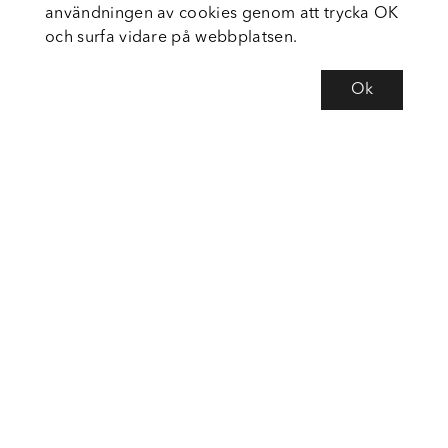
användningen av cookies genom att trycka OK
och surfa vidare på webbplatsen.
Ok
Om Fortiva
Tjänster
Service
Följ oss