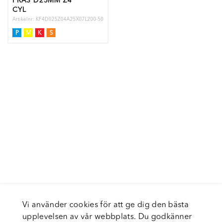
FRÄS D25MM Z4
CYL
Artikelnr: KF4D025Z04A25X07L200-50
P
M
K
S
Vi använder cookies för att ge dig den bästa
upplevelsen av vår webbplats. Du godkänner