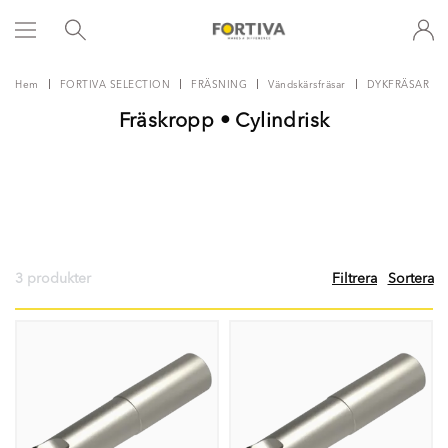
Hem
FORTIVA SELECTION
FRÄSNING
Vändskärsfräsar
DYKFRÄSAR
Fräskropp • Cylindrisk
3 produkter
Filtrera
Sortera