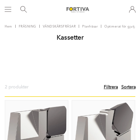
Hem
FRÄSNING
VÄNDSKÄRSFRÄSAR
Planfräsar
Optimerat för gjutjärn
Kassetter
2 produkter
Filtrera
Sortera