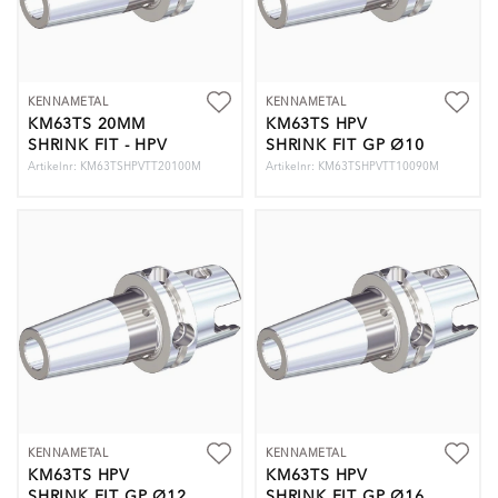
KENNAMETAL
KENNAMETAL
KM63TS 20MM
KM63TS HPV
SHRINK FIT - HPV
SHRINK FIT GP Ø10
GEN PURPOSE
X 90MM
Artikelnr: KM63TSHPVTT20100M
Artikelnr: KM63TSHPVTT10090M
KENNAMETAL
KENNAMETAL
KM63TS HPV
KM63TS HPV
SHRINK FIT GP Ø12
SHRINK FIT GP Ø16