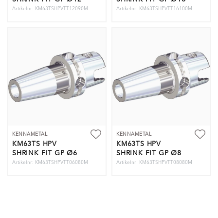
X 90MM
X 100MM
Artikelnr: KM63TSHPVTT12090M
Artikelnr: KM63TSHPVTT16100M
KENNAMETAL
KENNAMETAL
KM63TS HPV
KM63TS HPV
SHRINK FIT GP Ø6
SHRINK FIT GP Ø8
X 80MM
X 80MM
Artikelnr: KM63TSHPVTT06080M
Artikelnr: KM63TSHPVTT08080M