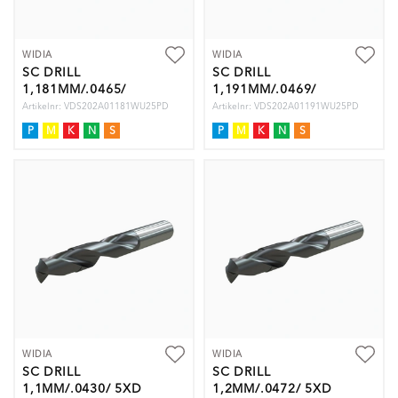
WIDIA
WIDIA
SC DRILL
SC DRILL
1,181MM/.0465/
1,191MM/.0469/
5XD
5XD
Artikelnr: VDS202A01181WU25PD
Artikelnr: VDS202A01191WU25PD
P
M
K
N
S
P
M
K
N
S
WIDIA
WIDIA
SC DRILL
SC DRILL
1,1MM/.0430/ 5XD
1,2MM/.0472/ 5XD