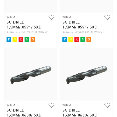
WIDIA
WIDIA
SC DRILL
SC DRILL
1,5MM/.0591/ 5XD
1,5MM/.0591/ 5XD
COOLANT
Artikelnr: VDS202A01500WU25PD
Artikelnr: VDS402A01500WU25PD
P
M
K
N
S
P
M
K
N
S
WIDIA
WIDIA
SC DRILL
SC DRILL
1,6MM/.0630/ 5XD
1,6MM/.0630/ 5XD