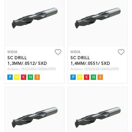
WIDIA
WIDIA
SC DRILL
SC DRILL
1,3MM/.0512/ 5XD
1,4MM/.0551/ 5XD
Artikelnr: VDS202A01300WU25PD
Artikelnr: VDS202A01400WU25PD
P
M
K
N
S
P
M
K
N
S