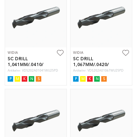
WIDIA
WIDIA
SC DRILL
SC DRILL
1,041MM/.0410/
1,067MM/.0420/
5XD
5XD
Artikelnr: VDS202A01041WU25PD
Artikelnr: VDS202A01067WU25PD
P
M
K
N
S
P
M
K
N
S