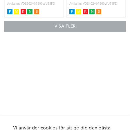
COOLANT
Artikelnr: VDS202A01600WU25PD
Artikelnr: VDS402A01600WU25PD
P
M
K
N
S
P
M
K
N
S
VISA FLER
Vi använder cookies för att ge dig den bästa