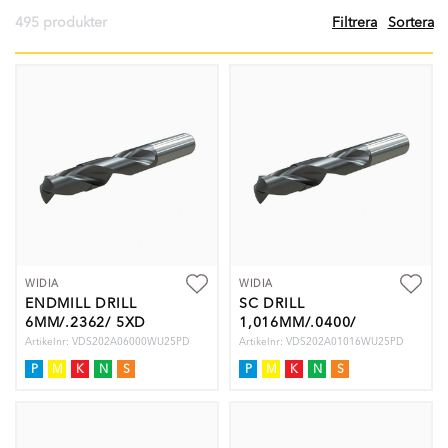
495 produkter
Filtrera
Sortera
WIDIA
WIDIA
ENDMILL DRILL
SC DRILL
6MM/.2362/ 5XD
1,016MM/.0400/
5XD
Artikelnr: VDS202A06000WU25PD
Artikelnr: VDS202A01016WU25PD
P
M
K
N
S
P
M
K
N
S