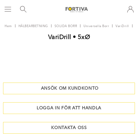
Hem
HÅLBEARBETNING
SOLIDA BORR
Universella Borr
VariDrill
V
VariDrill • 5xØ
ANSÖK OM KUNDKONTO
LOGGA IN FÖR ATT HANDLA
KONTAKTA OSS