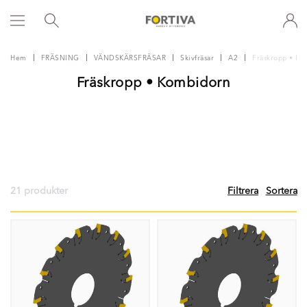
Hem
FRÄSNING
VÄNDSKÄRSFRÄSAR
Skivfräsar
A2
Fräskropp • Ko
Fräskropp • Kombidorn
21 produkter
Filtrera
Sortera