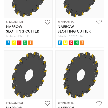
KENNAMETAL
KENNAMETAL
NARROW
NARROW
SLOTTING CUTTER
SLOTTING CUTTER
D=100
D=125
Artikelnr: 4.97101116
Artikelnr: 4.97123116
P
M
K
N
S
P
M
K
N
S
KENNAMETAL
KENNAMETAL