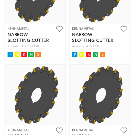
KENNAMETAL
KENNAMETAL
NARROW
NARROW
SLOTTING CUTTER
SLOTTING CUTTER
D=100
D=125
Artikelnr: 4.97101130
Artikelnr: 4.97123130
P
M
K
N
S
P
M
K
N
S
KENNAMETAL
KENNAMETAL