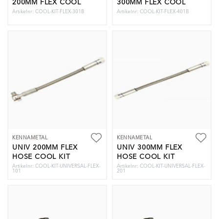
200MM FLEX COOL
300MM FLEX COOL
KIT
KIT
Artikelnr: COOL-KIT-FLEX-301B
Artikelnr: COOL-KIT-FLEX-401B
KENNAMETAL
KENNAMETAL
UNIV 200MM FLEX
UNIV 300MM FLEX
HOSE COOL KIT
HOSE COOL KIT
Artikelnr: COOL-KIT-UNIVERSAL-FLEX-
Artikelnr: COOL-KIT-UNIVERSAL-FLEX-
101
201