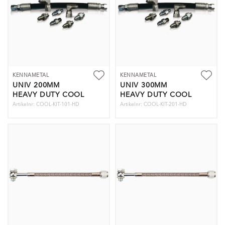
KENNAMETAL
KENNAMETAL
UNIV 200MM
UNIV 300MM
HEAVY DUTY COOL
HEAVY DUTY COOL
KIT
KIT
Artikelnr: COOL-KIT-101-HD
Artikelnr: COOL-KIT-201-HD