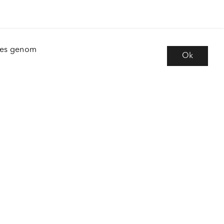
kies genom
Ok
e
Följ oss
 frågor