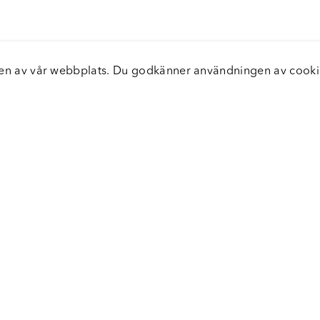
elsen av vår webbplats. Du godkänner användningen av coo
nster
Servic
icecenter
Vanliga
bara leveranser
Returer