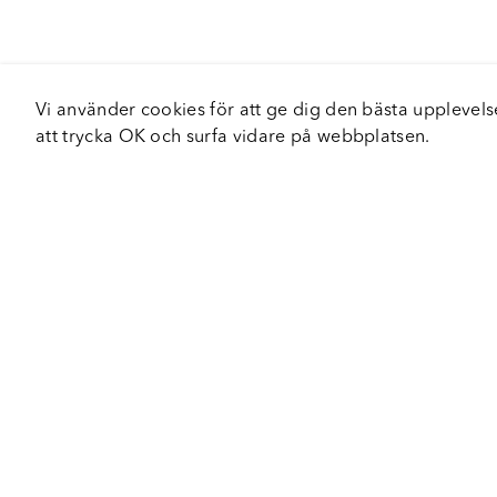
Vi använder cookies för att ge dig den bästa upplev
att trycka OK och surfa vidare på webbplatsen.
Om Fortiva
Tjä
Om oss
Serv
Roadshow
Håll
Nyhetsbrev
Hållbarhet
Certifieringar