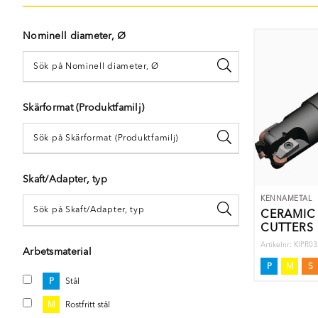
Nominell diameter, Ø
Skärformat (Produktfamilj)
Skaft/Adapter, typ
KENNAMETAL
CERAMIC 
CUTTERS
Artikelnr: KIPR
Arbetsmaterial
P
M
S
P
Stål
M
Rostfritt stål