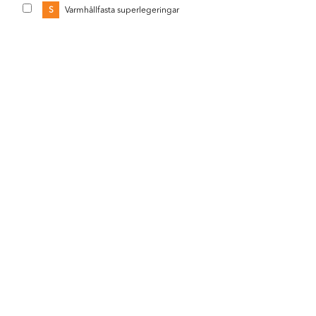
S
Varmhållfasta superlegeringar