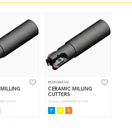
KENNAMETAL
MILLING
CERAMIC MILLING
CUTTERS
032RP12CF03
Artikelnr: KIPR040RP12CF04
P
M
S