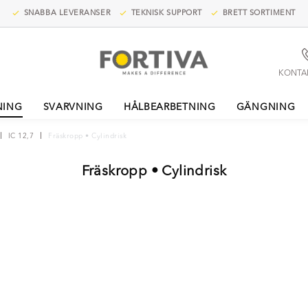
SNABBA LEVERANSER
TEKNISK SUPPORT
BRETT SORTIMENT
KONTA
NING
SVARVNING
HÅLBEARBETNING
GÄNGNING
IC 12,7
Fräskropp • Cylindrisk
Fräskropp • Cylindrisk