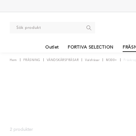
Outlet
FORTIVA SELECTION
FRÄS
Hem
FRÄSNING
VÄNDSKÄRSFRÄSAR
Valsfräsar
M300+
Fräskro
2 produkter