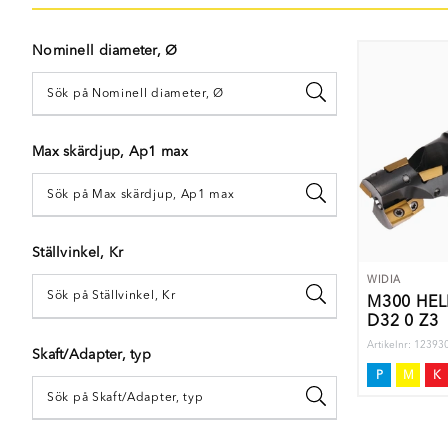
Nominell diameter, Ø
Max skärdjup, Ap1 max
Ställvinkel, Kr
WIDIA
M300 HEL
D32 0 Z3
Artikelnr: 1239
Skaft/Adapter, typ
P
M
K