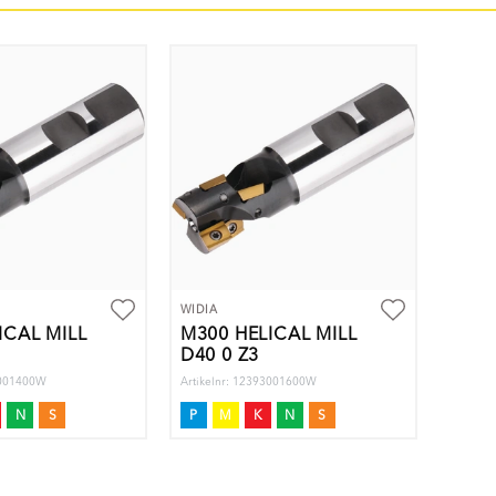
WIDIA
ICAL MILL
M300 HELICAL MILL
D40 0 Z3
3001400W
Artikelnr: 12393001600W
N
S
P
M
K
N
S