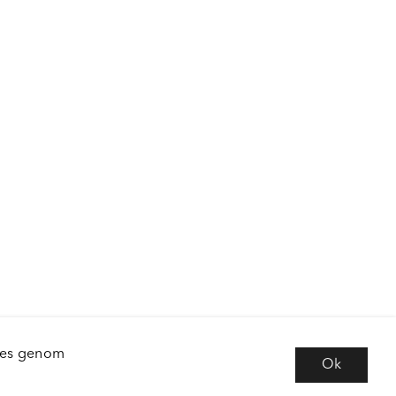
kies genom
Ok