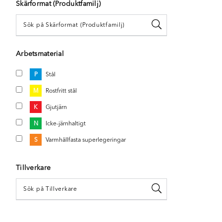
Skärformat (Produktfamilj)
Arbetsmaterial
P
Stål
M
Rostfritt stål
K
Gjutjärn
N
Icke-järnhaltigt
S
Varmhållfasta superlegeringar
Tillverkare