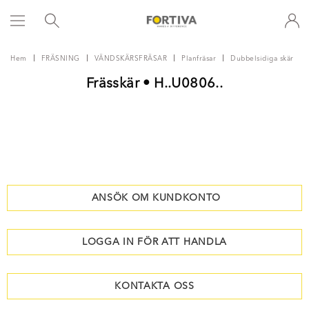
Hem
FRÄSNING
VÄNDSKÄRSFRÄSAR
Planfräsar
Dubbelsidiga skär
Frässkär • H..U0806..
ANSÖK OM KUNDKONTO
LOGGA IN FÖR ATT HANDLA
KONTAKTA OSS