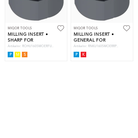
MIQOR TOOLS
MIQOR TOOLS
MILLING INSERT •
MILLING INSERT •
SHARP FOR
GENERAL FOR
STAINLESS STEEL
STEEL
Artikelnr: ROHU1605MOERFU..
Artikelnr: RNKU1605MOERRP..
P
M
S
P
K