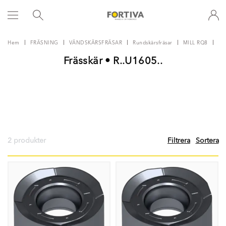
Hem
FRÄSNING
VÄNDSKÄRSFRÄSAR
Rundskärsfräsar
MILL RQ8
RQ
Frässkär • R..U1605..
2 produkter
Filtrera
Sortera