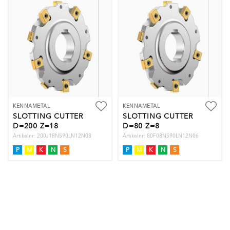
KENNAMETAL
KENNAMETAL
SLOTTING CUTTER
SLOTTING CUTTER
D=200 Z=18
D=80 Z=8
Artikelnr: 200J18NS90LN12N08
Artikelnr: 80F08NS90LN12N06
P
M
K
N
S
P
M
K
N
S