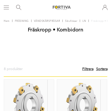
Hem
FRÄSNING
VÄNDSKÄRSFRÄSAR
Skivfräsar
LN
Fräskropp • Ko
Fräskropp • Kombidorn
8 produkter
Filtrera
Sortera