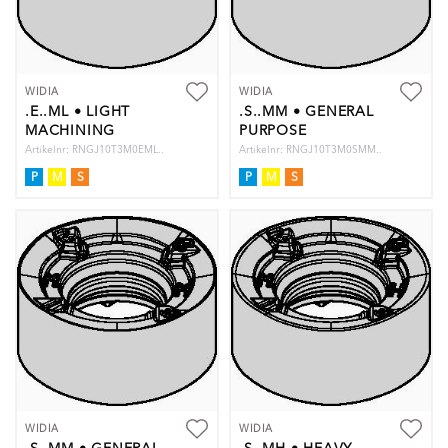
WIDIA
WIDIA
.E..ML • LIGHT
.S..MM • GENERAL
MACHINING
PURPOSE
Artikelnr: RNGJ10T3M0EML..
Artikelnr: RNGJ10T3M0SMM..
P
M
S
P
M
S
WIDIA
WIDIA