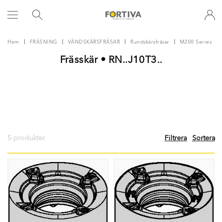
Hem
FRÄSNING
VÄNDSKÄRSFRÄSAR
Rundskärsfräsar
M200 Series
Frässkär • RN..J10T3..
5 produkter
Filtrera
Sortera