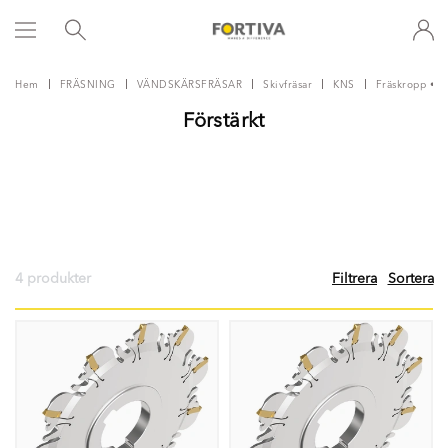
Hem
FRÄSNING
VÄNDSKÄRSFRÄSAR
Skivfräsar
KNS
Fräskropp • 
Förstärkt
4 produkter
Filtrera
Sortera