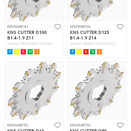
KENNAMETAL
KENNAMETAL
KNS CUTTER D100
KNS CUTTER D125
B1.4-1.9 Z11
B1.4-1.9 Z14
Artikelnr: KNSM100N11X12K027
Artikelnr: KNSM125N14X12K032
P
M
K
N
S
P
M
K
N
S
KENNAMETAL
KENNAMETAL