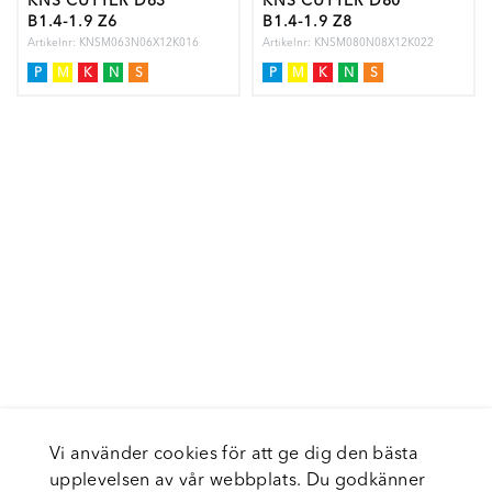
KNS CUTTER D63
KNS CUTTER D80
B1.4-1.9 Z6
B1.4-1.9 Z8
Artikelnr: KNSM063N06X12K016
Artikelnr: KNSM080N08X12K022
P
M
K
N
S
P
M
K
N
S
Vi använder cookies för att ge dig den bästa
upplevelsen av vår webbplats. Du godkänner