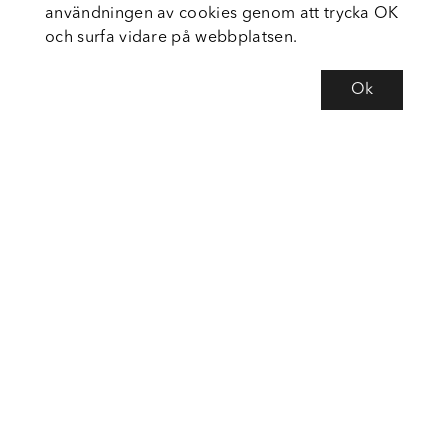
användningen av cookies genom att trycka OK
och surfa vidare på webbplatsen.
Ok
Om Fortiva
Tjänster
Service
Följ oss