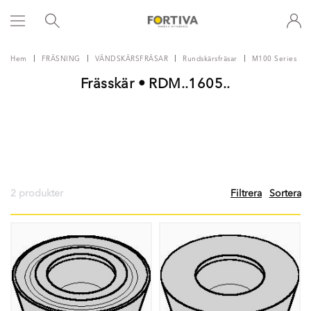
Hem
FRÄSNING
VÄNDSKÄRSFRÄSAR
Rundskärsfräsar
M100 Series
Frässkär • RDM..1605..
2 produkter
Filtrera
Sortera