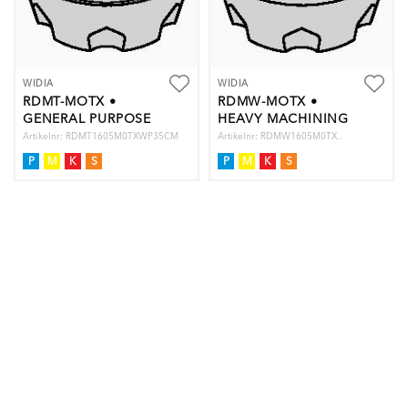
WIDIA
WIDIA
RDMT-MOTX •
RDMW-MOTX •
GENERAL PURPOSE
HEAVY MACHINING
Artikelnr: RDMT1605M0TXWP35CM
Artikelnr: RDMW1605M0TX..
P
M
K
S
P
M
K
S