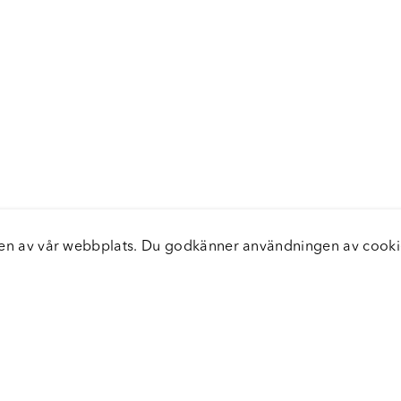
elsen av vår webbplats. Du godkänner användningen av coo
nster
Servic