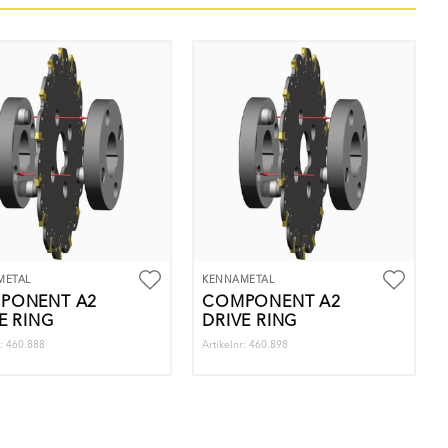
METAL
KENNAMETAL
PONENT A2
COMPONENT A2
E RING
DRIVE RING
r: 460.888
Artikelnr: 460.898