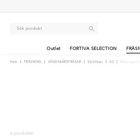
Outlet
FORTIVA SELECTION
FRÄS
Hem
FRÄSNING
VÄNDSKÄRSFRÄSAR
Skivfräsar
A2
Medringare 
6 produkter