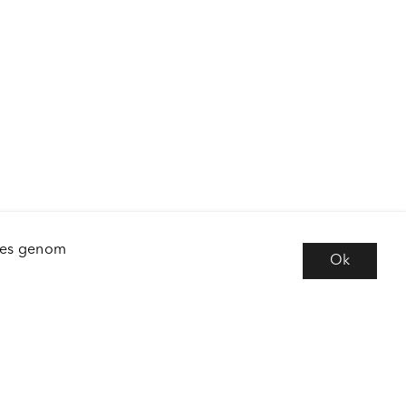
kies genom
Ok
e
Följ oss