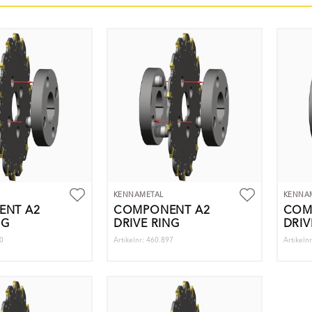
KENNAMETAL
KENNA
NT A2
COMPONENT A2
COM
NG
DRIVE RING
DRIV
90
Artikelnr: 460.897
Artikeln