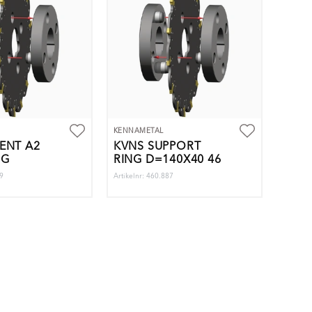
KENNAMETAL
NT A2
KVNS SUPPORT
NG
RING D=140X40 46
99
Artikelnr: 460.887