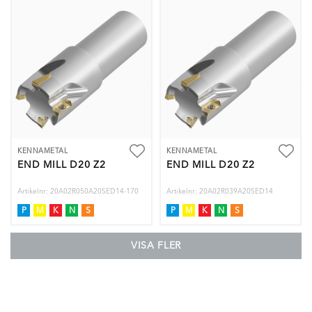
KENNAMETAL
KENNAMETAL
END MILL D20 Z2
END MILL D20 Z2
Artikelnr: 20A02R050A20SED14-170
Artikelnr: 20A02R039A20SED14
P
M
K
N
S
P
M
K
N
S
VISA FLER