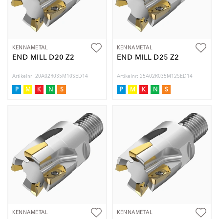
KENNAMETAL
KENNAMETAL
END MILL D20 Z2
END MILL D25 Z2
Artikelnr: 20A02R035M10SED14
Artikelnr: 25A02R035M12SED14
P
M
K
N
S
P
M
K
N
S
KENNAMETAL
KENNAMETAL