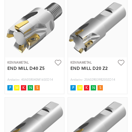
KENNAMETAL
KENNAMETAL
END MILL D40 Z5
END MILL D20 Z2
Artikelnr: 40A05R040M16SED14
Artikelnr: 20A02R039B20SED14
P
M
K
N
S
P
M
K
N
S