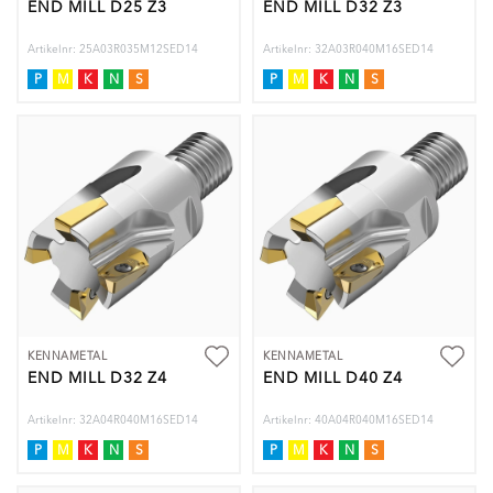
END MILL D25 Z3
END MILL D32 Z3
Artikelnr: 25A03R035M12SED14
Artikelnr: 32A03R040M16SED14
P
M
K
N
S
P
M
K
N
S
KENNAMETAL
KENNAMETAL
END MILL D32 Z4
END MILL D40 Z4
Artikelnr: 32A04R040M16SED14
Artikelnr: 40A04R040M16SED14
P
M
K
N
S
P
M
K
N
S