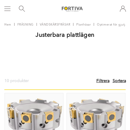
Hem
FRÄSNING
VÄNDSKÄRSFRÄSAR
Planfräsar
Optimerat för gjutjärn
Justerbara plattlägen
10 produkter
Filtrera
Sortera