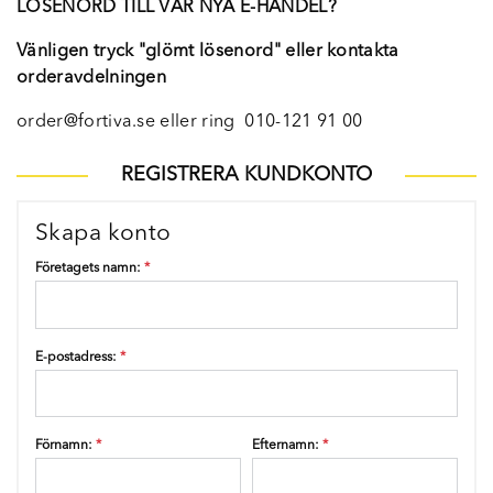
LÖSENORD TILL VÅR NYA E-HANDEL?
Vänligen tryck "glömt lösenord" eller kontakta
orderavdelningen
order@fortiva.se eller ring 010-121 91 00
REGISTRERA KUNDKONTO
Skapa konto
Företagets namn:
*
E-postadress:
*
Förnamn:
*
Efternamn:
*