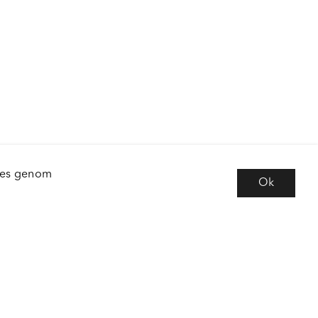
kies genom
Ok
e
Följ oss
 frågor