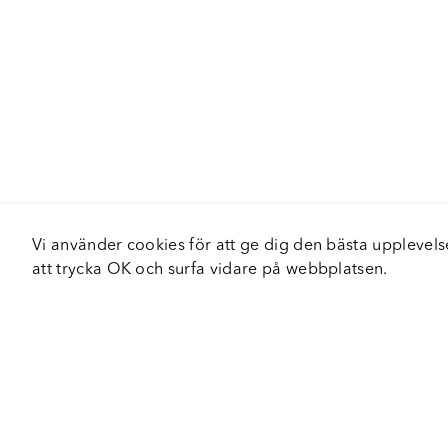
Vi använder cookies för att ge dig den bästa upplev
att trycka OK och surfa vidare på webbplatsen.
Om Fortiva
Tjä
Om oss
Serv