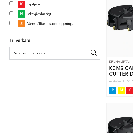
K
Gjutjärn
N
Icke-järnhaltigt
S
Varmhållfasta superlegeringar
Tillverkare
KENNAMETAL
KCMS CA
CUTTER D
Artikelnr: KCM
P
M
K