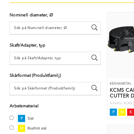
Nominell diameter, Ø
Skaft/Adapter, typ
Skärformat (Produktfamilj)
KENNAMETAL
KCMS CA
CUTTER D
Artikelnr: KCM
Arbetsmaterial
P
M
K
P
Stål
M
Rostfritt stål