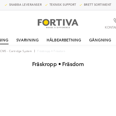
SNABBA LEVERANSER
TEKNISK SUPPORT
BRETT SORTIMENT
KONTA
NING
SVARVNING
HÅLBEARBETNING
GÄNGNING
KCMS - Cartridge System
Fräskropp • Fräsdorn
Fräskropp • Fräsdorn