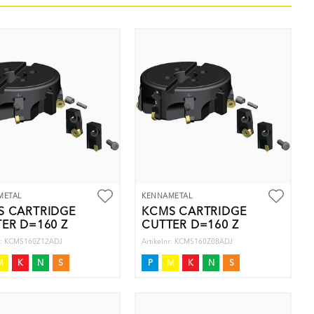
METAL
KENNAMETAL
S CARTRIDGE
KCMS CARTRIDGE
ER D=160 Z
CUTTER D=160 Z
nr: KCMS160Z12ADJ
Artikelnr: KCMS160Z08ADJ
M
K
N
S
P
M
K
N
S