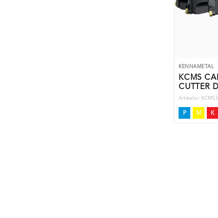
KENNAMETAL
KCMS CA
CUTTER D
Artikelnr: KCM
P
M
K