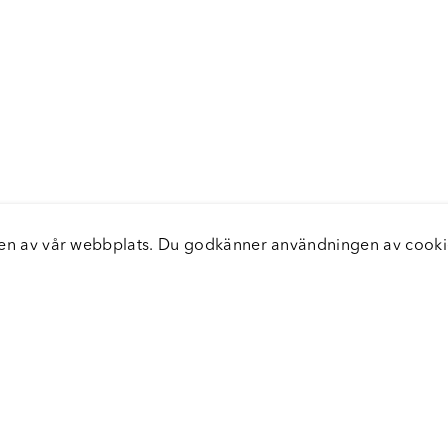
elsen av vår webbplats. Du godkänner användningen av coo
nster
Servic
icecenter
Vanliga