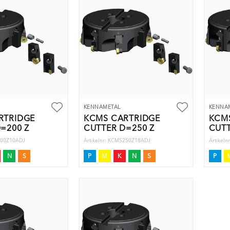
KENNAMETAL
KENNA
RTRIDGE
KCMS CARTRIDGE
KCM
=200 Z
CUTTER D=250 Z
CUTT
S200Z10ADJ
Artikelnr: KCMS250Z18ADJ
Artikel
N
S
P
M
K
N
S
P