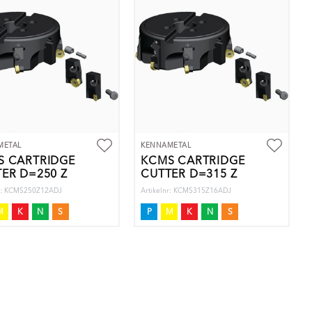
METAL
KENNAMETAL
S CARTRIDGE
KCMS CARTRIDGE
ER D=250 Z
CUTTER D=315 Z
nr: KCMS250Z12ADJ
Artikelnr: KCMS315Z16ADJ
M
K
N
S
P
M
K
N
S