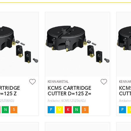
KENNAMETAL
KENNA
RTRIDGE
KCMS CARTRIDGE
KCM
=125 Z
CUTTER D=125 Z=
CUTT
S125Z08ADJ
Artikelnr: KCMS125Z06ADJ
Artikel
N
S
P
M
K
N
S
P