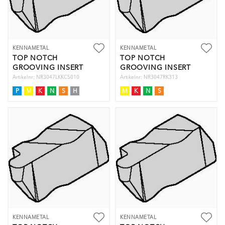
KENNAMETAL
KENNAMETAL
TOP NOTCH
TOP NOTCH
GROOVING INSERT
GROOVING INSERT
Artikelnr: NR3047LKKC5010
Artikelnr: NR3047RK313
P
M
K
N
S
H
M
K
N
S
KENNAMETAL
KENNAMETAL