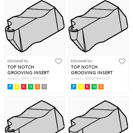
KENNAMETAL
KENNAMETAL
TOP NOTCH
TOP NOTCH
GROOVING INSERT
GROOVING INSERT
Artikelnr: NR3031RKKCU10
Artikelnr: NR3031RKKCU25
P
M
K
N
S
H
P
M
K
N
S