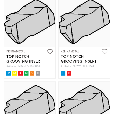
KENNAMETAL
KENNAMETAL
TOP NOTCH
TOP NOTCH
GROOVING INSERT
GROOVING INSERT
Artikelnr: NR2M050RKCU10
Artikelnr: NR2M100LKCK20
P
M
K
N
S
H
P
K