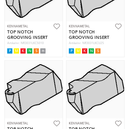
KENNAMETAL
KENNAMETAL
TOP NOTCH
TOP NOTCH
GROOVING INSERT
GROOVING INSERT
Artikelnr: NR3031LKC5010
Artikelnr: NR3031LKCU25
P
M
K
N
S
H
P
M
K
N
S
KENNAMETAL
KENNAMETAL