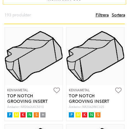
193 produkter
Filtrera
Sortera
KENNAMETAL
KENNAMETAL
TOP NOTCH
TOP NOTCH
GROOVING INSERT
GROOVING INSERT
Artikelnr: NR2062LKC5010
Artikelnr: NR2062RKCU25
P
M
K
N
S
H
P
M
K
N
S