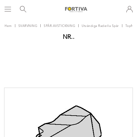
Hem
SVARVNING
SPÅR-AVSTICKNING
Utvändiga Radiella Spår
TopNot
NR..