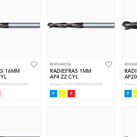
KENNAMETAL
KENNA
ÄS 16MM
RADIEFRÄS 1MM
RAD
CYL
AP4 Z2 CYL
AP20
1600MR032AKC633M
Artikelnr: 2BN0100MR004AKC633M
Artikel
P
M
K
P