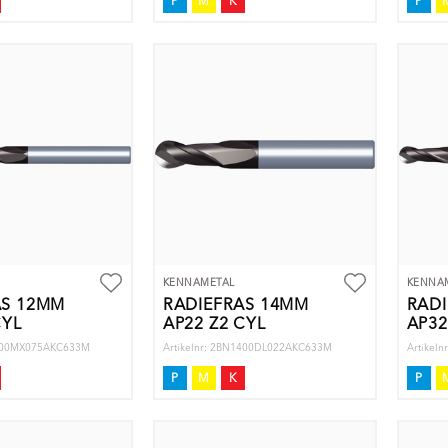
P
M
K
P
KENNAMETAL
KENNA
ÄS 12MM
RADIEFRÄS 14MM
RAD
CYL
AP22 Z2 CYL
AP32
1200MX075AKC633M
Artikelnr: 2BN1400DL022AKC633M
Artikel
P
M
K
P