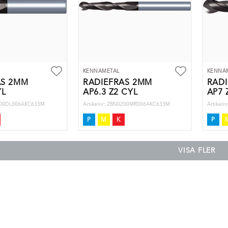
KENNAMETAL
KENNA
ÄS 2MM
RADIEFRÄS 2MM
RAD
YL
AP6.3 Z2 CYL
AP7 
0200DL006AKC633M
Artikelnr: 2BN0200MR006AKC633M
Artikel
P
M
K
P
VISA FLER