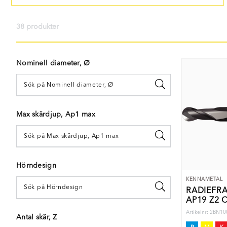
38 produkter
Nominell diameter, Ø
Max skärdjup, Ap1 max
Hörndesign
KENNAMETAL
RADIEFR
AP19 Z2 
Artikelnr: 2BN
Antal skär, Z