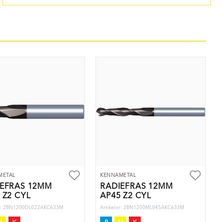
METAL
KENNAMETAL
IEFRÄS 12MM
RADIEFRÄS 12MM
 Z2 CYL
AP45 Z2 CYL
nr: 2BN1200DL022AKC633M
Artikelnr: 2BN1200ML045AKC633M