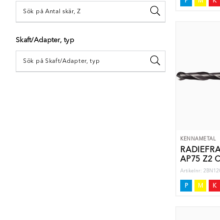
P
M
K
Skaft/Adapter, typ
KENNAMETAL
RADIEFR
AP75 Z2 
Artikelnr: 2BN
P
M
K