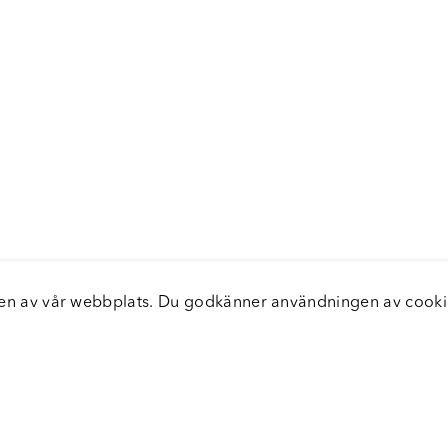
elsen av vår webbplats. Du godkänner användningen av coo
nster
Servic