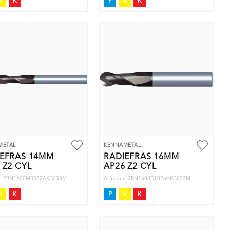
M
K
P
M
K
METAL
KENNAMETAL
IEFRÄS 14MM
RADIEFRÄS 16MM
 Z2 CYL
AP26 Z2 CYL
nr: 2BN1400MR032AKC633M
Artikelnr: 2BN1600DL026AKC633M
M
K
P
M
K