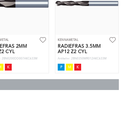
METAL
KENNAMETAL
IEFRÄS 2MM
RADIEFRÄS 3.5MM
Z2 CYL
AP12 Z2 CYL
nr: 2BN0200DD007AKC633M
Artikelnr: 2BN0350MR012AKC633M
M
K
P
M
K