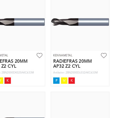
METAL
KENNAMETAL
IEFRÄS 20MM
RADIEFRÄS 20MM
 Z2 CYL
AP32 Z2 CYL
nr: 2BN2000DK020AKC633M
Artikelnr: 2BN2000DL032AKC633M
M
K
P
M
K