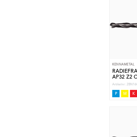
KENNAMETAL
RADIEFR
AP32 Z2 
Artikelnr: 2BN
P
M
K