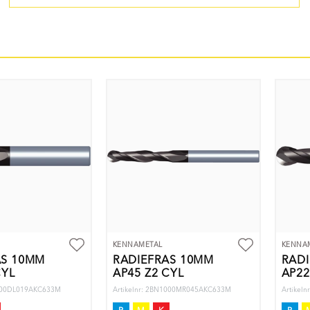
KENNAMETAL
KENNA
ÄS 10MM
RADIEFRÄS 10MM
RAD
CYL
AP45 Z2 CYL
AP22
1000DL019AKC633M
Artikelnr: 2BN1000MR045AKC633M
Artikel