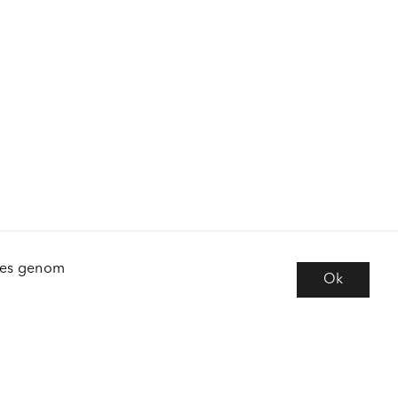
kies genom
Ok
e
Följ oss