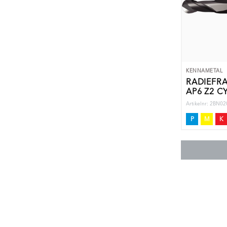
KENNAMETAL
RADIEFR
AP6 Z2 C
Artikelnr: 2BN
P
M
K