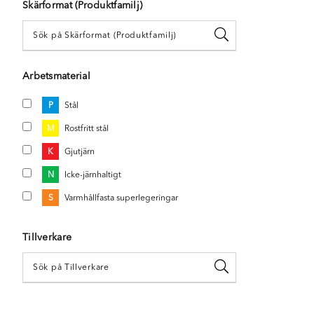
Skärformat (Produktfamilj)
Arbetsmaterial
P
Stål
M
Rostfritt stål
K
Gjutjärn
N
Icke-järnhaltigt
S
Varmhållfasta superlegeringar
Tillverkare