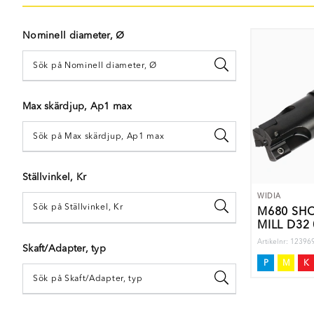
Nominell diameter, Ø
Max skärdjup, Ap1 max
Ställvinkel, Kr
WIDIA
M680 SH
MILL D32 
Artikelnr: 1239
Skaft/Adapter, typ
P
M
K