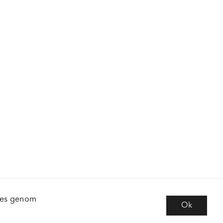
kies genom
Ok