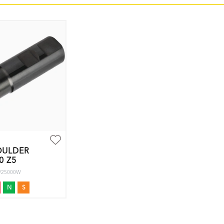
OULDER
0 Z5
6925000W
N
S