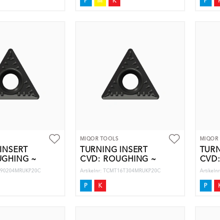
P
M
K
P
MIQOR TOOLS
MIQOR
INSERT
TURNING INSERT
TURN
UGHING ~
CVD: ROUGHING ~
CVD
T090204MRUKP20C
Artikelnr: TCMT16T304MRUKP20C
Artikel
P
K
P