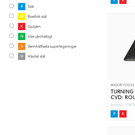
P
K
P
Stål
M
Rostfritt stål
K
Gjutjärn
N
Icke-järnhaltigt
S
Varmhållfasta superlegeringar
H
Härdat stål
MIQOR TOOLS
TURNING 
CVD: RO
Artikelnr: TCM
P
K