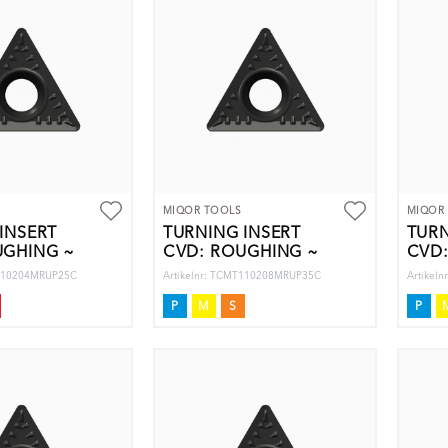
MIQOR TOOLS
MIQOR
INSERT
TURNING INSERT
TURN
UGHING ~
CVD: ROUGHING ~
CVD
T110204MRUP25C
Artikelnr: TCMT110208MRUP35C
Artikel
P
M
S
P