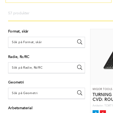
57 produkter
Format, skär
Radie, Rε/RC
Geometri
MIQOR TOOLS
TURNING 
CVD: RO
Artikelnr: TCM
Arbetsmaterial