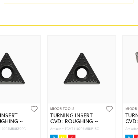
MIQOR TOOLS
MIQOR
INSERT
TURNING INSERT
TURN
UGHING ~
CVD: ROUGHING ~
CVD
T110204MRUKP20C
Artikelnr: TCMT110204MRUP15C
Artikel