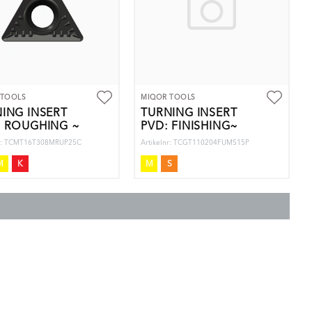
 TOOLS
MIQOR TOOLS
ING INSERT
TURNING INSERT
: ROUGHING ~
PVD: FINISHING~
nr: TCMT16T308MRUP25C
Artikelnr: TCGT110204FUMS15P
M
K
M
S