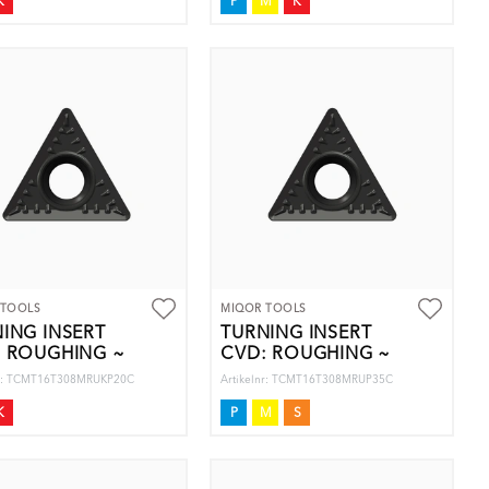
K
P
M
K
 TOOLS
MIQOR TOOLS
ING INSERT
TURNING INSERT
: ROUGHING ~
CVD: ROUGHING ~
nr: TCMT16T308MRUKP20C
Artikelnr: TCMT16T308MRUP35C
K
P
M
S