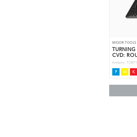
MIQOR TOOLS
TURNING 
CVD: RO
Artikelnr: TCM
P
M
K