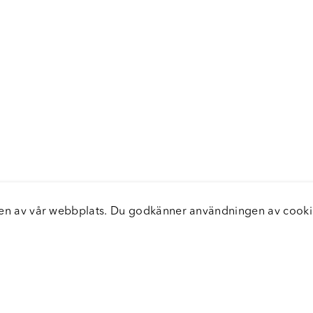
elsen av vår webbplats. Du godkänner användningen av coo
nster
Servic