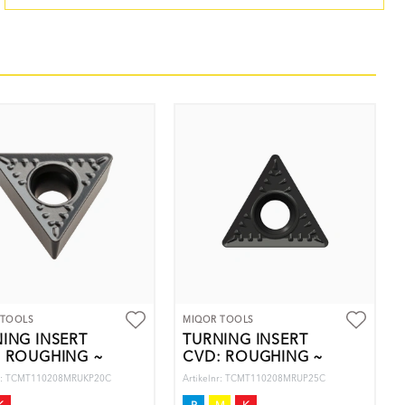
 TOOLS
MIQOR TOOLS
ING INSERT
TURNING INSERT
: ROUGHING ~
CVD: ROUGHING ~
nr: TCMT110208MRUKP20C
Artikelnr: TCMT110208MRUP25C