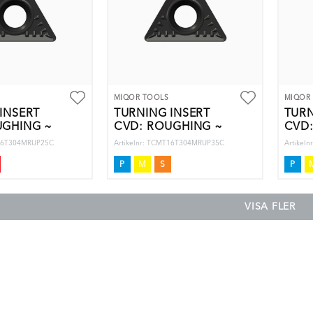
MIQOR TOOLS
MIQOR
INSERT
TURNING INSERT
TURN
UGHING ~
CVD: ROUGHING ~
CVD
T16T304MRUP25C
Artikelnr: TCMT16T304MRUP35C
Artikel
P
M
S
P
VISA FLER