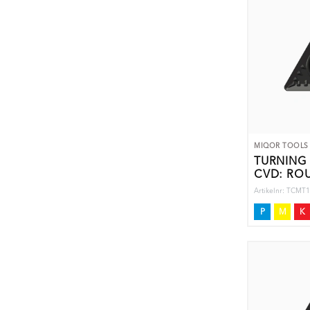
MIQOR TOOLS
TURNING 
CVD: RO
Artikelnr: TCM
P
M
K