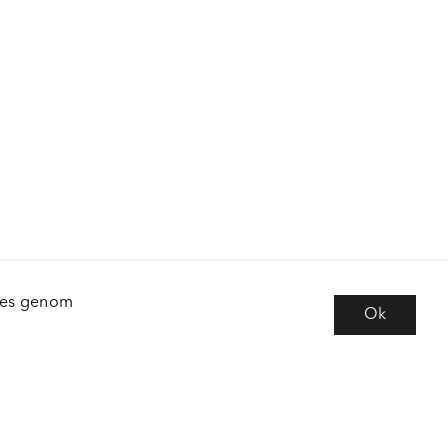
kies genom
Ok
e
Följ oss