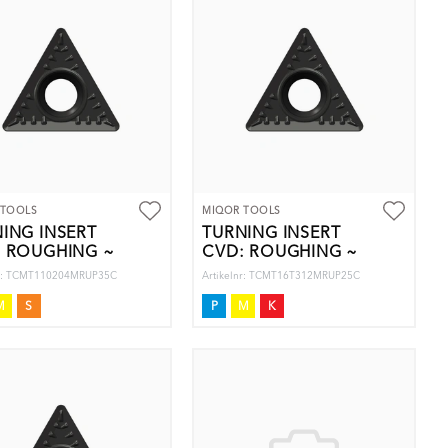
 TOOLS
MIQOR TOOLS
ING INSERT
TURNING INSERT
: ROUGHING ~
CVD: ROUGHING ~
nr: TCMT110204MRUP35C
Artikelnr: TCMT16T312MRUP25C
M
S
P
M
K